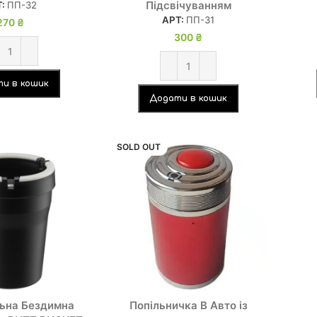
Підсвічуванням
Т:
ПП-32
АРТ:
ПП-31
270
₴
300
₴
и в кошик
Додати в кошик
SOLD OUT
льна Бездимна
Попільничка В Авто із