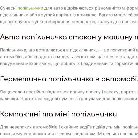
Сучасні
попільнички
для авто відрізняються різноманіттям форм
підсклянника або круглий варіант із кришкою. Багато моделей за
що поєднують функції зберігання недопалків, гранул для попільни
Авто попільничка стакан у машину 
Попільничка, що вставляється в підсклянник, — це популярний ва
автомобіль або квадратна модель легко поміщається в стандартн
вакуумним механізмом, що робить їх бездимними та герметичн
Герметична попільничка в автомобі
Якщо салон постійно піддається впливу попелу і запаху, варто з
залишки. Часто такі моделі сумісні з гранулами для попільнички
Компактні та міні попільнички
Для невеликих автомобілів і охайних водіїв підійдуть міні поп
при цьому справляються зі своїм завданням. Маленька попільни