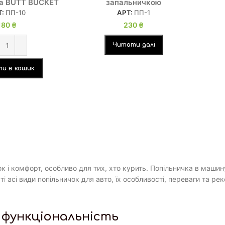
ка BUTT BUCKET
запальничкою
Т:
ПП-10
АРТ:
ПП-1
180
₴
230
₴
Читати далі
и в кошик
к і комфорт, особливо для тих, хто курить. Попільничка в машин
ті всі види попільничок для авто, їх особливості, переваги та р
і функціональність