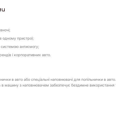
ми
вночі;
 в одному пристрої;
а системою антисмогу;
ендів і корпоративних авто.
ички в авто або спеціальні наповнювачі для попільнички в авт
 в машину з наповнювачем забезпечує бездимне використання та