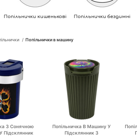
Попільнички кишенькові
Попільнички бездимні
пільнички
Попільнички в машину
ка З Сонячною
Попільничка В Машину У
Попі
У Підсклянник
Підсклянник З