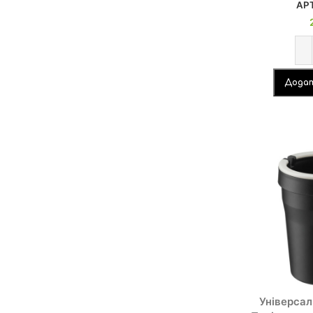
АР
Додат
Універса