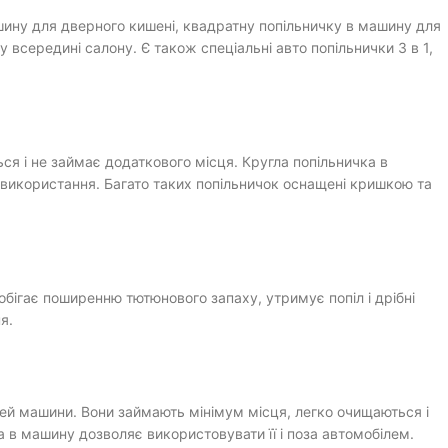
шину для дверного кишені, квадратну попільничку в машину для
всередині салону. Є також спеціальні авто попільнички 3 в 1,
ся і не займає додаткового місця. Кругла попільничка в
 використання. Багато таких попільничок оснащені кришкою та
обігає поширенню тютюнового запаху, утримує попіл і дрібні
я.
рей машини. Вони займають мінімум місця, легко очищаються і
 в машину дозволяє використовувати її і поза автомобілем.