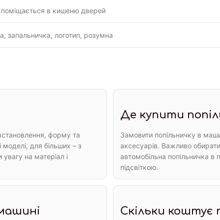
 поміщається в кишеню дверей
ка, запальничка, логотип, розумна
Де купити попіл
 встановлення, форму та
Замовити попільничку в маши
 моделі, для більших – з
аксесуарів. Важливо обирати
увагу на матеріал і
автомобільна попільничка в п
підсвіткою.
 машині
Скільки коштує 