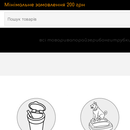
Мінімальне замовлення 200 грн
всі товари
вапорайзери
бонги
трубк