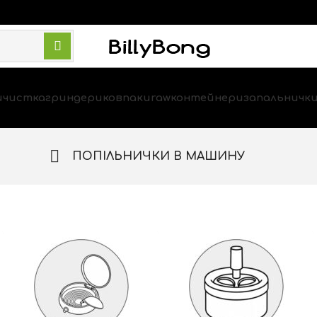
и
чистка
гриндери
ковпаки
raw
контейнери
запальничк
ПОПІЛЬНИЧКИ В МАШИНУ