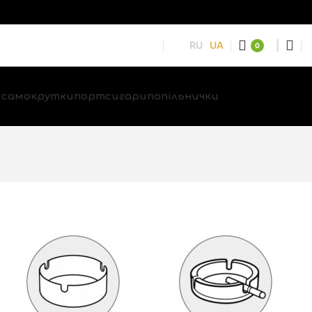
RU
UA
0
и
самокрутки
портсигари
попільнички