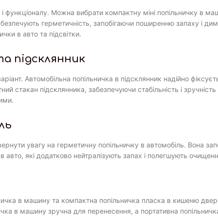
 і функціоналу. Можна вибрати компактну міні попільничку в ма
безпечують герметичність, запобігаючи поширенню запаху і диму 
чки в авто та підсвітки.
та підсклянник
ріант. Автомобільна попільничка в підсклянник надійно фіксуєть
ий стакан підсклянника, забезпечуючи стабільність і зручність
ими.
ль
вернути увагу на герметичну попільничку в автомобіль. Вона зап
 в авто, які додатково нейтралізують запах і полегшують очищенн
ільничка в машину та компактна попільничка пласка в кишеню две
чка в машину зручна для перенесення, а портативна попільничка