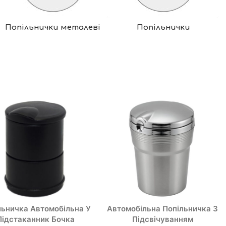
Попільнички металеві
Попільнички
льничка Автомобільна У
Автомобільна Попільничка З
Підстаканник Бочка
Підсвічуванням