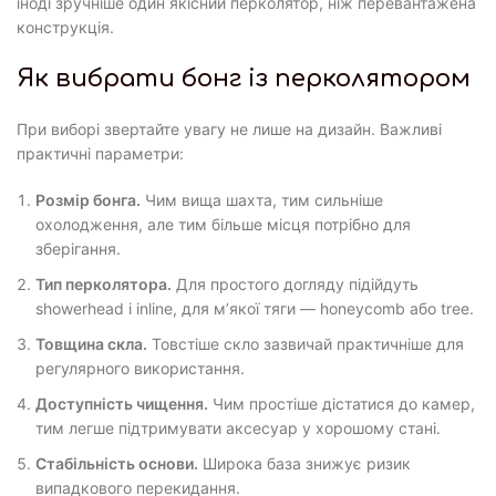
іноді зручніше один якісний перколятор, ніж перевантажена
конструкція.
Як вибрати бонг із перколятором
При виборі звертайте увагу не лише на дизайн. Важливі
практичні параметри:
Розмір бонга.
Чим вища шахта, тим сильніше
охолодження, але тим більше місця потрібно для
зберігання.
Тип перколятора.
Для простого догляду підійдуть
showerhead і inline, для м’якої тяги — honeycomb або tree.
Товщина скла.
Товстіше скло зазвичай практичніше для
регулярного використання.
Доступність чищення.
Чим простіше дістатися до камер,
тим легше підтримувати аксесуар у хорошому стані.
Стабільність основи.
Широка база знижує ризик
випадкового перекидання.