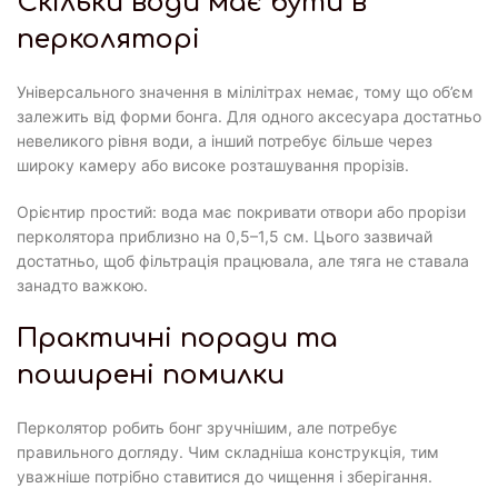
Скільки води має бути в
перколяторі
Універсального значення в мілілітрах немає, тому що об’єм
залежить від форми бонга. Для одного аксесуара достатньо
невеликого рівня води, а інший потребує більше через
широку камеру або високе розташування прорізів.
Орієнтир простий: вода має покривати отвори або прорізи
перколятора приблизно на 0,5–1,5 см. Цього зазвичай
достатньо, щоб фільтрація працювала, але тяга не ставала
занадто важкою.
Практичні поради та
поширені помилки
Перколятор робить бонг зручнішим, але потребує
правильного догляду. Чим складніша конструкція, тим
уважніше потрібно ставитися до чищення і зберігання.