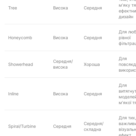
м’яку тя
Tree
Висока
Середня
ефектни
дизайн
Для люб
Honeycomb
Висока
Середня
рівної
фільтрац
Для
Середня/
Showerhead
Хороша
повсякд
висока
викорис
Для
витягну
Inline
Висока
Середня
моделей
м’якої т
Для тих
Середня/
важлив
Spiral/Turbine
Середня
складна
візуаль
ефект