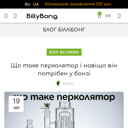
RU
UA
Мінімальне замовлення 200 грн
0
0
₴
БЛОГ БІЛЛІБОНГ
БЛОГ BILLYBONG
Що таке перколятор і навіщо він
потрібен у бонзі
Admin
19
ЧЕР