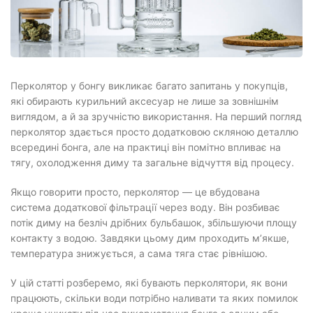
Перколятор у бонгу викликає багато запитань у покупців,
які обирають курильний аксесуар не лише за зовнішнім
виглядом, а й за зручністю використання. На перший погляд
перколятор здається просто додатковою скляною деталлю
всередині бонга, але на практиці він помітно впливає на
тягу, охолодження диму та загальне відчуття від процесу.
Якщо говорити просто, перколятор — це вбудована
система додаткової фільтрації через воду. Він розбиває
потік диму на безліч дрібних бульбашок, збільшуючи площу
контакту з водою. Завдяки цьому дим проходить м’якше,
температура знижується, а сама тяга стає рівнішою.
У цій статті розберемо, які бувають перколятори, як вони
працюють, скільки води потрібно наливати та яких помилок