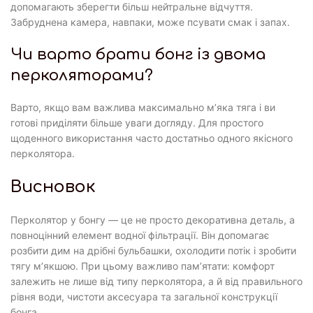
допомагають зберегти більш нейтральне відчуття.
Забруднена камера, навпаки, може псувати смак і запах.
Чи варто брати бонг із двома
перколяторами?
Варто, якщо вам важлива максимально м’яка тяга і ви
готові приділяти більше уваги догляду. Для простого
щоденного використання часто достатньо одного якісного
перколятора.
Висновок
Перколятор у бонгу — це не просто декоративна деталь, а
повноцінний елемент водної фільтрації. Він допомагає
розбити дим на дрібні бульбашки, охолодити потік і зробити
тягу м’якшою. При цьому важливо пам’ятати: комфорт
залежить не лише від типу перколятора, а й від правильного
рівня води, чистоти аксесуара та загальної конструкції
бонга.