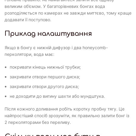
великим об’ємом. У багаторівневих бонгах вода
розподіляється по камерах не завжди миттєво, тому краще
додавати її поступово.
Приклад налаштування
Якщо в бонгу є нижній дифузор і два honeycomb-
перколятори, вода має:
покривати кінець нижньої трубки;
закривати отвори першого диска;
закривати отвори другого диска;
не доходити до вигину шахти або мундштука.
Після кожного доливання робіть коротку пробну тягу. Це
найпростіший спосіб зрозуміти, як правильно залити бонг із
2 перколяторами без переливу.