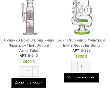
Скляний Бонг З Подвійним
Бонг Скляний З Фільтром
Фільтром High Double
Inline Recycler Bong
Arms Tube
АРТ:
Б-338
АРТ:
Б-340
3500
₴
2600
₴
Додати в кошик
Додати в кошик