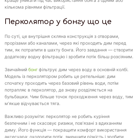
краще уникати під час використання бонга з одним або
кількома рівнями фільтрації.
Перколятор у бонгу що це
По суті, це внутрішня скляна конструкція з отворами,
прорізами або каналами, через які проходить дим перед
тим, як потрапити в шахту бонга. Його завдання — створити
додаткову водну фільтрацію і зробити потік більш розсіяним.
Звичайний
бонг
фільтрує дим через воду в основній колбі.
Модель із перколятором робить це ретельніше: дим
спочатку проходить через базовий рівень води, потім
потрапляє в перколятор, де знову розділяється на
бульбашки. Чим більше точок проходження через воду, тим
м’якше відчувається тяга.
Важливо розуміти: перколятор не робить куріння
безпечним і не скасовує ризики, пов’язані з вдиханням
диму. Його функція — покращити комфорт використання
аксесуара: охолодити потік, зменшити різкість і зробити