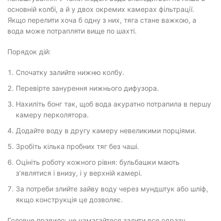
основній колбі, а й у двох окремих камерах фільтрації.
Якщо перелити хоча б одну з них, тяга стане важкою, а
вода може потрапляти вище по шахті.
Порядок дій:
Спочатку залийте нижню колбу.
Перевірте занурення нижнього дифузора.
Нахиліть бонг так, щоб вода акуратно потрапила в першу
камеру перколятора.
Додайте воду в другу камеру невеликими порціями.
Зробіть кілька пробних тяг без чаші.
Оцініть роботу кожного рівня: бульбашки мають
з’являтися і внизу, і у верхній камері.
За потреби злийте зайву воду через мундштук або шліф,
якщо конструкція це дозволяє.
Головне правило: не намагайтеся залити все одразу