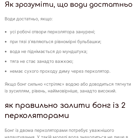
Як зрозуміти, що води достатньо
Води достатньо, якщо:
усі робочі отвори перколятора занурені;
при тязі з’являються рівномірні бульбашки;
вода не піднімається до мундштука;
тяга не стає занадто важкою;
немає сухого проходу диму через перколятор.
Якщо бонг сильно «стріляє» водою або доводиться тягнути
із зусиллям, рівень, найімовірніше, занадто високий.
як правильно залити бонг із 2
перколяторами
Бонг із двома перколяторами потребує уважнішого
налаштування. У такій моделі вода знаходиться не лише в