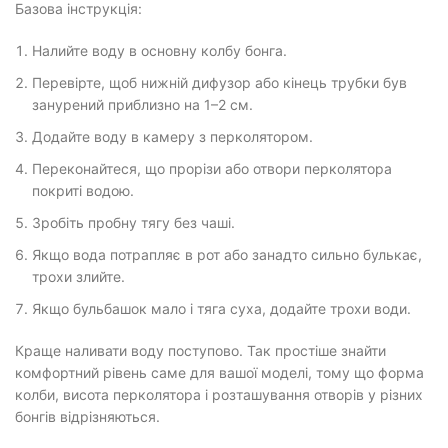
Базова інструкція:
Налийте воду в основну колбу бонга.
Перевірте, щоб нижній дифузор або кінець трубки був
занурений приблизно на 1–2 см.
Додайте воду в камеру з перколятором.
Переконайтеся, що прорізи або отвори перколятора
покриті водою.
Зробіть пробну тягу без чаші.
Якщо вода потрапляє в рот або занадто сильно булькає,
трохи злийте.
Якщо бульбашок мало і тяга суха, додайте трохи води.
Краще наливати воду поступово. Так простіше знайти
комфортний рівень саме для вашої моделі, тому що форма
колби, висота перколятора і розташування отворів у різних
бонгів відрізняються.