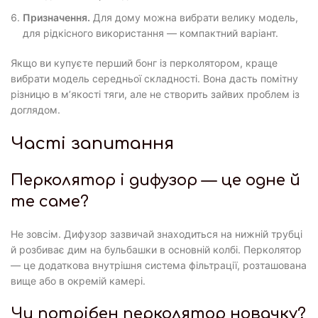
Призначення.
Для дому можна вибрати велику модель,
для рідкісного використання — компактний варіант.
Якщо ви купуєте перший бонг із перколятором, краще
вибрати модель середньої складності. Вона дасть помітну
різницю в м’якості тяги, але не створить зайвих проблем із
доглядом.
Часті запитання
Перколятор і дифузор — це одне й
те саме?
Не зовсім. Дифузор зазвичай знаходиться на нижній трубці
й розбиває дим на бульбашки в основній колбі. Перколятор
— це додаткова внутрішня система фільтрації, розташована
вище або в окремій камері.
Чи потрібен перколятор новачку?