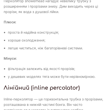
Перколятор showerhead нагадує невелику трубку з
розширенням і прорізами знизу. Дим виходить через ці
прорізи, як вода з душової лійки.
Плюси:
проста й надійна конструкція;
хороше охолодження;
легше чиститься, ніж багаторівневі системи.
Мінуси:
фільтрація залежить від якості прорізів;
у дешевих моделях тяга може бути нерівномірною.
Лінійний (inline percolator)
Inline-перколятор — це горизонтальна трубка з прорізами,
розташована в нижній частині бонга. Він часто
зустрічається в моделях із витягнутою колбою.