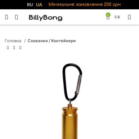
RU
UA
Мінімальне замовлення 200 грн
0
0
₴
Головна
Схованки / Контейнери