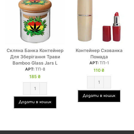
Скляна Банка Контейнер
Контейнер Схованка
Для Зберігання Трави
Помада
Bamboo Glass Jars L
АРТ:
ТП-1
АРТ:
ТП-8
110
₴
185
₴
Додати в кошик
Додати в кошик