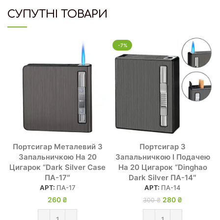
СУПУТНІ ТОВАРИ
-7%
Портсигар Металевий З
Портсигар З
Запальничкою На 20
Запальничкою І Подачею
Цигарок “Dark Silver Case
На 20 Цигарок “Dinghao
ПА-17″
Dark Silver ПА-14″
АРТ:
ПА-17
АРТ:
ПА-14
260
₴
280
Оригінальна
₴
Поточна
300
₴
ціна: 300 ₴.
ціна:
280 ₴.