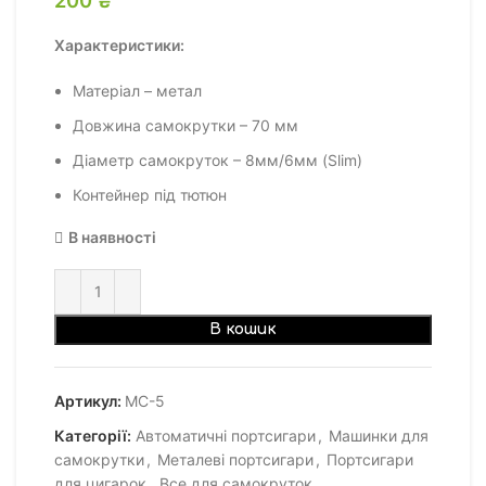
Характеристики:
Матеріал – метал
Довжина самокрутки – 70 мм
Діаметр самокруток – 8мм/6мм (Slim)
Контейнер під тютюн
В наявності
В кошик
Артикул:
МС-5
Категорії:
Автоматичні портсигари
,
Машинки для
самокрутки
,
Металеві портсигари
,
Портсигари
для цигарок
,
Все для самокруток