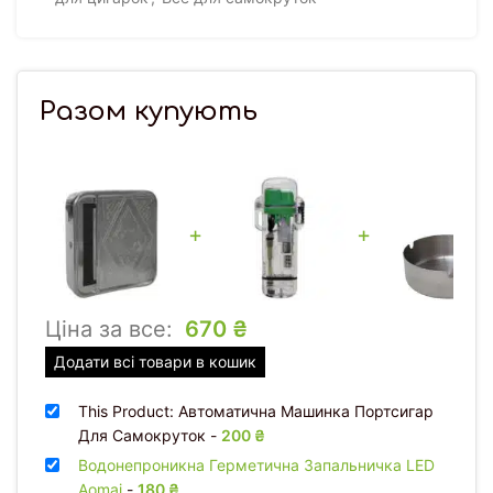
Разом купують
+
+
Ціна за все:
670
₴
Додати всі товари в кошик
This Product: Автоматична Машинка Портсигар
Для Самокруток
-
200
₴
Водонепроникна Герметична Запальничка LED
Aomai
-
180
₴