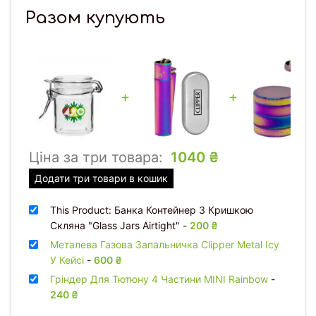
Разом купують
+
+
Ціна за три товара:
1040
₴
Додати три товари в кошик
This Product: Банка Контейнер З Кришкою
Скляна "Glass Jars Airtight"
-
200
₴
Металева Газова Запальничка Clipper Metal Icy
У Кейсі
-
600
₴
Гріндер Для Тютюну 4 Частини MINI Rainbow
-
240
₴