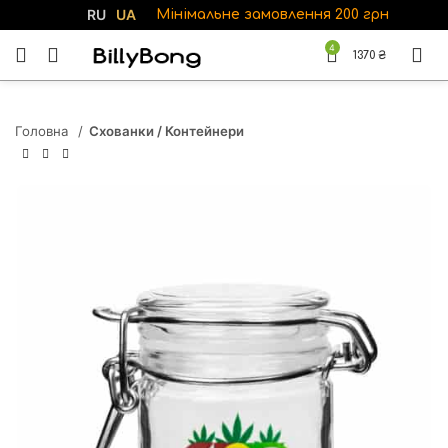
RU
UA
Мінімальне замовлення 200 грн
4
1370
₴
Головна
Схованки / Контейнери