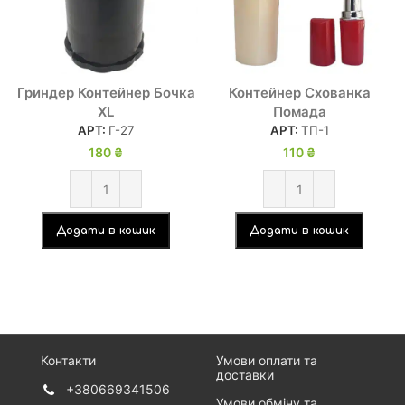
Гриндер Контейнер Бочка
Контейнер Схованка
XL
Помада
АРТ:
Г-27
АРТ:
ТП-1
180
₴
110
₴
Додати в кошик
Додати в кошик
Контакти
Умови оплати та
доставки
+380669341506
Умови обміну та