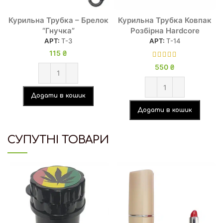
Курильна Трубка – Брелок
Курильна Трубка Ковпак
“Гнучка”
Розбірна Hardcore
АРТ:
Т-3
АРТ:
Т-14
115
₴
550
₴
Додати в кошик
Додати в кошик
СУПУТНІ ТОВАРИ