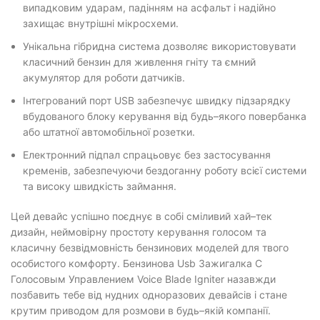
випадковим ударам, падінням на асфальт і надійно
захищає внутрішні мікросхеми.
Унікальна гібридна система дозволяє використовувати
класичний бензин для живлення гніту та ємний
акумулятор для роботи датчиків.
Інтегрований порт USB забезпечує швидку підзарядку
вбудованого блоку керування від будь–якого повербанка
або штатної автомобільної розетки.
Електронний підпал спрацьовує без застосування
кременів, забезпечуючи бездоганну роботу всієї системи
та високу швидкість займання.
Цей девайс успішно поєднує в собі сміливий хай–тек
дизайн, неймовірну простоту керування голосом та
класичну безвідмовність бензинових моделей для твого
особистого комфорту. Бензинова Usb Зажигалка С
Голосовым Управлением Voice Blade Igniter назавжди
позбавить тебе від нудних одноразових девайсів і стане
крутим приводом для розмови в будь–якій компанії.