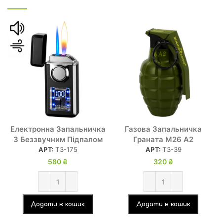
Електронна Запальничка
Газова Запальничка
З Беззвучним Підпалом
Граната М26 А2
АРТ:
ТЗ-175
АРТ:
ТЗ-39
580
₴
320
₴
Додати в кошик
Додати в кошик