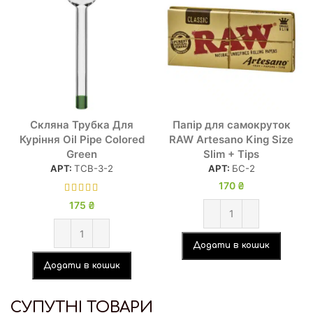
Скляна Трубка Для
Папір для самокруток
Куріння Oil Pipe Colored
RAW Artesano King Size
Green
Slim + Tips
АРТ:
ТСВ-3-2
АРТ:
БС-2
170
₴
175
₴
Додати в кошик
Додати в кошик
СУПУТНІ ТОВАРИ