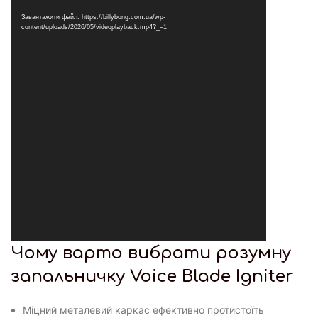
Завантажити файл: https://billybong.com.ua/wp-
content/uploads/2026/05/videoplayback.mp4?_=1
Чому варто вибрати розумну
запальничку Voice Blade Igniter
Міцний металевий каркас ефективно протистоїть