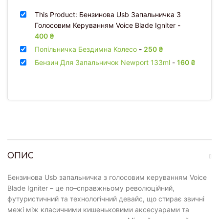
This Product: Бензинова Usb Запальничка З
Голосовим Керуванням Voice Blade Igniter
-
400
₴
Попільничка Бездимна Колесо
-
250
₴
Бензин Для Запальничок Newport 133ml
-
160
₴
ОПИС
Бензинова Usb запальничка з голосовим керуванням Voice
Blade Igniter – це по–справжньому революційний,
футуристичний та технологічний девайс, що стирає звичні
межі між класичними кишеньковими аксесуарами та