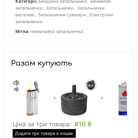
Категорії:
Безшумні запальнички
,
Бензинові
запальнички
,
Запальнички
,
Запальнички
металеві
,
Запальнички сувенірні
,
Електронні
запальнички
Мітка:
незвичайна запальничка
Разом купують
+
+
Ціна за три товара:
810
₴
Додати три товари в кошик