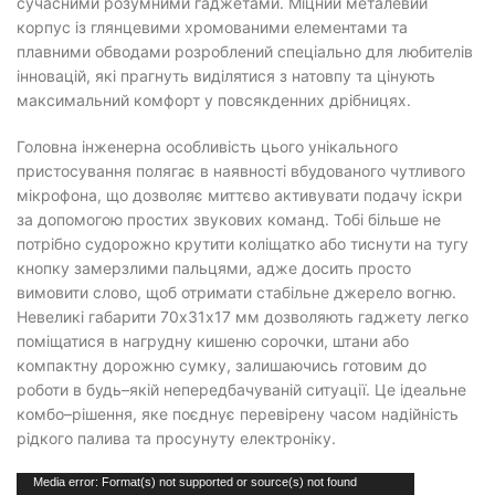
сучасними розумними гаджетами. Міцний металевий
корпус із глянцевими хромованими елементами та
плавними обводами розроблений спеціально для любителів
інновацій, які прагнуть виділятися з натовпу та цінують
максимальний комфорт у повсякденних дрібницях.
Головна інженерна особливість цього унікального
пристосування полягає в наявності вбудованого чутливого
мікрофона, що дозволяє миттєво активувати подачу іскри
за допомогою простих звукових команд. Тобі більше не
потрібно судорожно крутити коліщатко або тиснути на тугу
кнопку замерзлими пальцями, адже досить просто
вимовити слово, щоб отримати стабільне джерело вогню.
Невеликі габарити 70х31х17 мм дозволяють гаджету легко
поміщатися в нагрудну кишеню сорочки, штани або
компактну дорожню сумку, залишаючись готовим до
роботи в будь–якій непередбачуваній ситуації. Це ідеальне
комбо–рішення, яке поєднує перевірену часом надійність
рідкого палива та просунуту електроніку.
Відеопрогравач
Media error: Format(s) not supported or source(s) not found