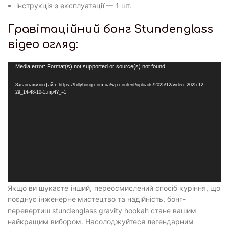
інструкція з експлуатації — 1 шт.
Гравітаційний бонг Stundenglass
відео огляд:
Відеопрогравач
Media error: Format(s) not supported or source(s) not found
Завантажити файл: https://billybong.com.ua/wp-content/uploads/2025/12/video_2025-12-
29_14-48-10-1.mp4?_=1
Якщо ви шукаєте інший, переосмислений спосіб куріння, що
поєднує інженерне мистецтво та надійність, бонг-
перевертиш stundenglass gravity hookah стане вашим
найкращим вибором. Насолоджуйтеся легендарним