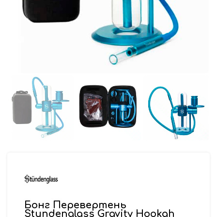
Бонг Перевертень
Stundenglass Gravity Hookah