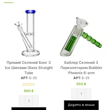
Прямий Скляний Бонг З
Баблер Скляний З
Ice Шипами Glass Straight
Перколятором Bubbler
Tube
Phoenix 6-arm
АРТ:
Б-20
АРТ:
Б-25
950
₴
900
₴
Додати в кошик