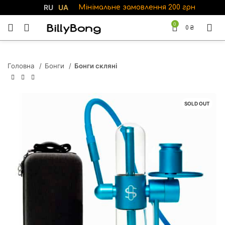
RU
UA
Мінімальне замовлення 200 грн
0
0
₴
Головна
Бонги
Бонги скляні
SOLD OUT