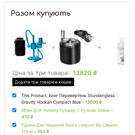
Разом купують
+
+
Ціна за три товара:
13820
₴
Додати три товари в кошик
This Product: Бонг Перевертень Stundenglass
Gravity Hookah Compact Blue
-
13000
₴
Млин Для Тютюну Гріндер З Ручкою 50мм
-
470
₴
Рідина Для Чищення Бонга Limpuro Bio Cleaner
115ml
-
350
₴