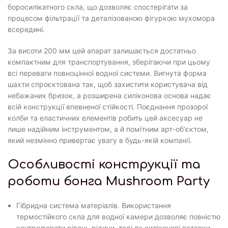
боросилікатного скла, що дозволяє спостерігати за
процесом фільтрації та деталізованою фігуркою мухомора
всередині.
За висоти 200 мм цей апарат залишається достатньо
компактним для транспортування, зберігаючи при цьому
всі переваги повноцінної водної системи. Вигнута форма
шахти спроєктована так, щоб захистити користувача від
небажаних бризок, а розширена силіконова основа надає
всій конструкції впевненої стійкості. Поєднання прозорої
колби та еластичних елементів робить цей аксесуар не
лише надійним інструментом, а й помітним арт-обʼєктом,
який незмінно привертає увагу в будь-якій компанії.
Особливості конструкції та
роботи бонга Mushroom Party
Гібридна система матеріалів. Використання
термостійкого скла для водної камери дозволяє повністю
контролювати рівень рідини, тоді як силіконові вставки