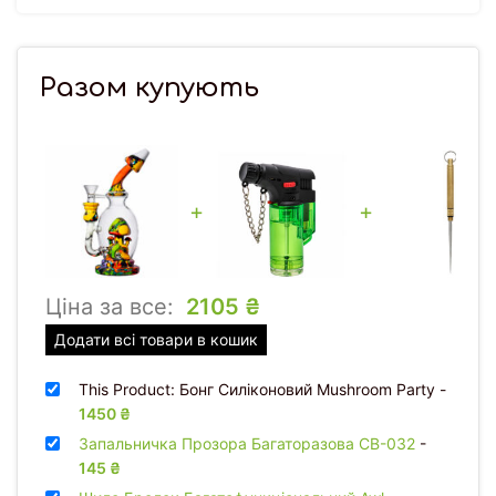
Разом купують
+
+
Ціна за все:
2105
₴
Додати всі товари в кошик
This Product: Бонг Силіконовий Mushroom Party
-
1450
₴
Запальничка Прозора Багаторазова CB-032
-
145
₴