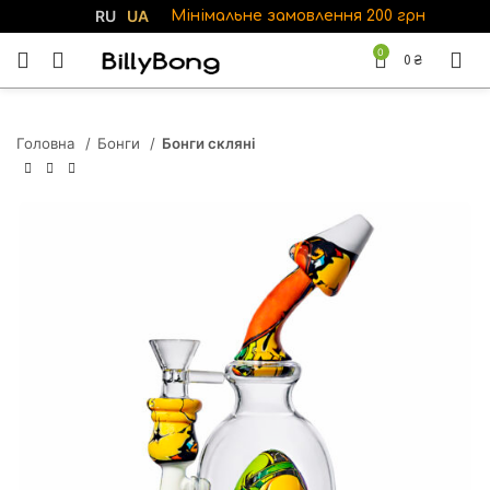
RU
UA
Мінімальне замовлення 200 грн
0
0
₴
Головна
Бонги
Бонги скляні