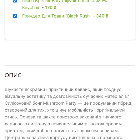
Шило Брелок Багатофункціональний Awl
Keychain
-
170
₴
Гриндер Для Трави "Black Rush"
-
340
₴
ОПИС
Шукаєте яскравий і практичний девайс, який поєднує
візуальну естетику та довговічність сучасних матеріалів?
Силіконовий бонг Mushroom Party — це продуманий гібрид,
створений для тих, хто цінує мобільність і оригінальний
стиль. Основа та шахта пристрою виконані з гнучкого
харчового силікону з психоделічним різнокольоровим
принтом, який добре протистоїть зовнішнім впливам.
Центральна частина корпусу виготовлена з прозорого