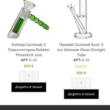
Баблер Скляний З
Прямий Скляний Бонг З
Перколятором Bubbler
Ice Шипами Glass Straight
Phoenix 6-arm
Tube
АРТ:
Б-25
АРТ:
Б-20
950
₴
900
₴
Додати в кошик
Додати в кошик