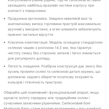
захищають найбільш вразливі частини корпусу при
контакті з поверхнями.
Продумана ергономіка. Завдяки невеликій вазі та
анатомічному вигину горловини пристрій максимально
зручний у використанні, а мʼякі елементи забезпечують
приємні тактильні відчуття.
Класична комплектація. Модель оснащена стандартною
скляною чашею з розʼємом 14,5 мм, яка гарантує
чистоту смаку без сторонніх запахів і легко знімається
для регулярного догляду.
Легкість очищення. Розбірна конструкція дає змогу без
зусиль промити скляні та силіконові деталі окремо, що
допомагає надовго зберегти початкову яскравість
кольорів і гігієнічність пристрою.
Обирайте цей позитивний і функціональний апарат, якщо
шукаєте золоту середину між традиційним склом і
сучасними захисними рішеннями. Силіконовий бонг
Mushroom Party стане вдалим вкладенням у ваш комфорт,