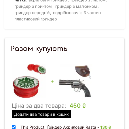
гриндер з принтом
,
гриндер з малюнком
,
гриндер середній
,
подрібнювач із 3 частин
,
пластиковий гриндер
Разом купують
+
Ціна за два товара:
450
₴
Додати два товари в кошик
This Product: Ґріндер Акриловий Rasta
-
130
₴