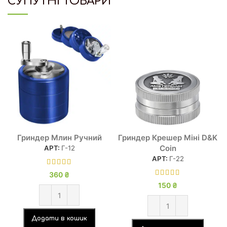
СУПУТНІ ТОВАРИ
Гриндер Млин Ручний
Гриндер Крешер Міні D&K
Coin
АРТ:
Г-12
АРТ:
Г-22
360
₴
150
₴
Додати в кошик