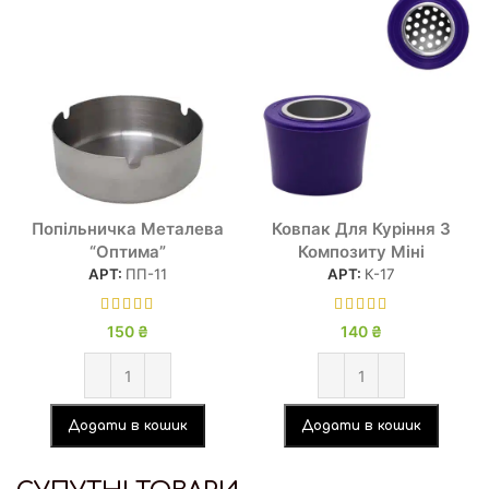
Попільничка Металева
Ковпак Для Куріння З
“Оптима”
Композиту Міні
АРТ:
ПП-11
АРТ:
К-17
150
₴
140
₴
Додати в кошик
Додати в кошик