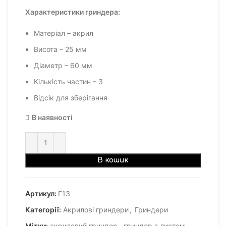
Характеристики гриндера:
Матеріал – акрил
Висота – 25 мм
Діаметр – 60 мм
Кількість частин – 3
Відсік для зберігання
В наявності
В кошик
Артикул:
Г13
Категорії:
Акрилові гриндери
,
Гриндери
Мітки:
акриловий гриндер
,
гриндер з листом
,