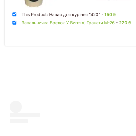
This Product: Напас для куріння "420"
-
150
₴
Запальничка Брелок У Вигляді Гранати M-26
-
220
₴