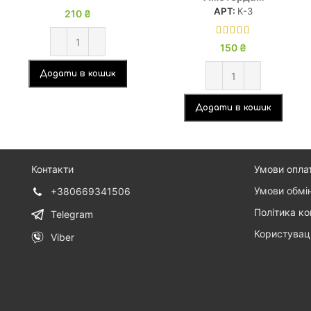
АРТ:
К-3
210
₴
150
₴
Додати в кошик
Додати в кошик
Контакти
Умови опла
Умови обмі
+380669341506
Політика ко
Telegram
Користувац
Viber