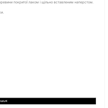
деревини покритої лаком і щільно вставленим наперстом.
ки.
ошик