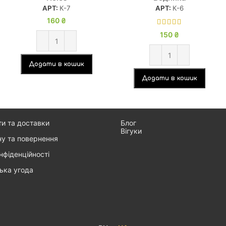
АРТ:
К-7
АРТ:
К-6
160
₴
150
₴
Додати в кошик
Додати в кошик
ти та доставки
Блог
Вігуки
ну та повернення
нфіденційності
ька угода