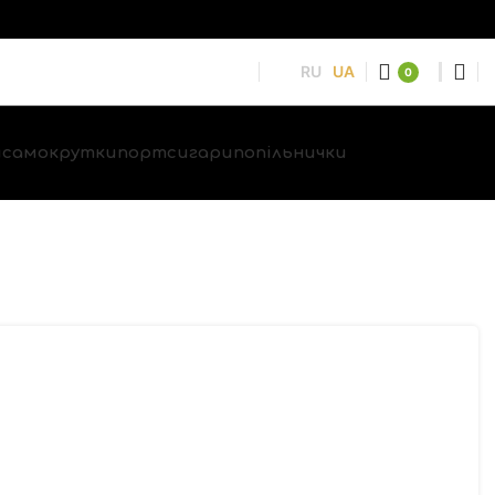
RU
UA
0
и
самокрутки
портсигари
попільнички