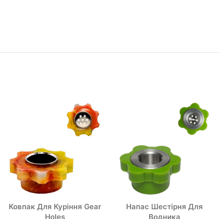
Ковпак Для Куріння Gear
Напас Шестірня Для
Holes
Водника