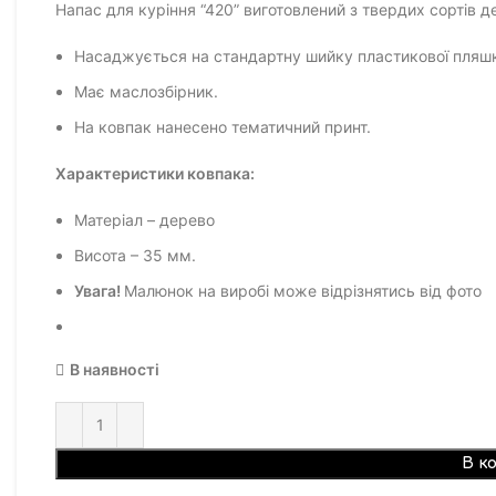
Напас для куріння “420” виготовлений з твердих сортів 
Насаджується на стандартну шийку пластикової пляш
Має маслозбірник.
На ковпак нанесено тематичний принт.
Характеристики ковпака:
Матеріал – дерево
Висота – 35 мм.
Увага!
Малюнок на виробі може відрізнятись від фото
В наявності
В к