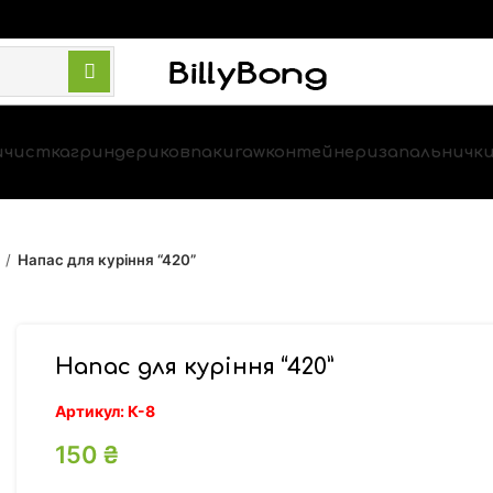
и
чистка
гриндери
ковпаки
raw
контейнери
запальничк
Напас для куріння “420”
Напас для куріння “420”
Артикул:
К-8
150
₴