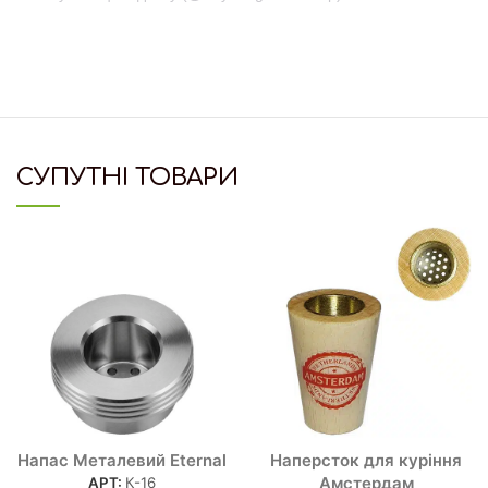
СУПУТНІ ТОВАРИ
Напас Металевий Eternal
Наперсток для куріння
Амстердам
АРТ:
К-16