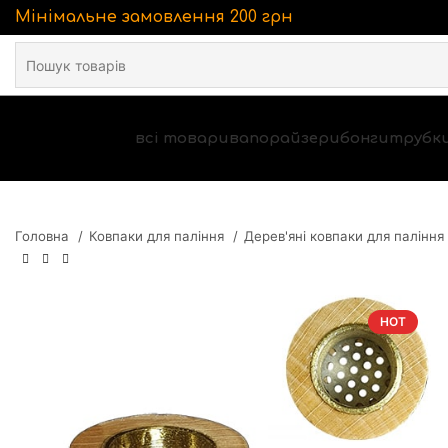
Мінімальне замовлення 200 грн
всі товари
вапорайзери
бонги
трубк
Головна
Ковпаки для паління
Дерев'яні ковпаки для паління
HOT