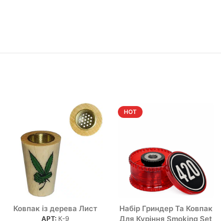
HOT
Ковпак із дерева Лист
Набір Гриндер Та Ковпак
Для Куріння Smoking Set
АРТ:
К-9