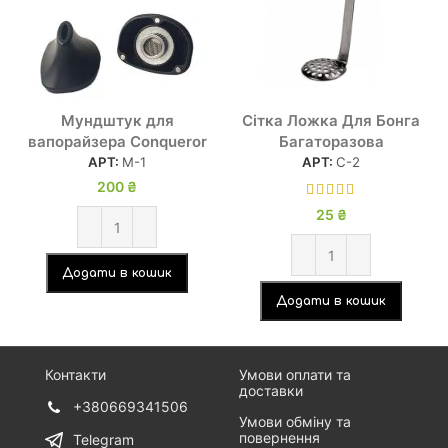
Мундштук для
Сітка Ложка Для Бонга
вапорайзера Conqueror
Багаторазова
АРТ:
М-1
АРТ:
С-2
200
₴
25
₴
Додати в кошик
Додати в кошик
Контакти
Умови оплати та
доставки
+380669341506
Умови обміну та
повернення
Telegram