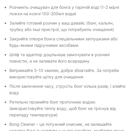
Розчиніть очищувач для бонга у гарячій воді (1-2 мірні
ложки на кожні 100-200мл води)
Залийте готовий розчин у ваш девайс (бонг, кальян,
трубку або інші пристрої, що потребують очищення)
Закрийте отвори бонга спеціальними заглушками або
будь-якими підручними засобами.
Шліф та адаптер доцільніше замочувати в розчині
повністю, а не заливати його всередину
Витримайте 5-10 хвилин, добре збовтайте. За потреби
використовуйте щітку для очищення
Після закінчення часу, струсіть бонг кілька разів, і злийте
воду
Ретельно промийте бонг проточною водою
(використовуйте теплу воду, щоб бонг не тріснув від
перепаду температури)
Bong Cleaner – це потужний очисник, не залишайте
надовго бонг із налитим у нього засобом, особливо якщо