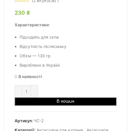
(
2
вігук(а,ів) )
230
₴
Характеристики:
Підходить для скла
Відсутність післясмаку
Об’єм — 130 гр
Вироблено в Україні
В наявності
В кошик
Артикул:
ЧС-2
Категорії:
Аксесуари для куріння
,
Аксесуари