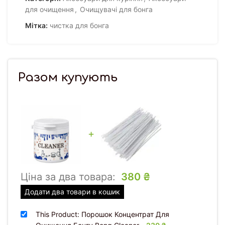
для очищення
,
Очищувачі для бонга
Мітка:
чистка для бонга
Разом купують
+
Ціна за два товара:
380
₴
Додати два товари в кошик
This Product: Порошок Концентрат Для