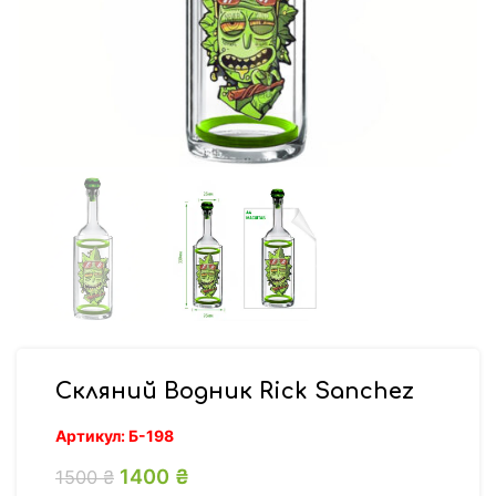
Скляний Водник Rick Sanchez
Артикул:
Б-198
Оригінальна ціна: 1500 ₴.
1400
₴
Поточна ціна: 1400 ₴.
1500
₴