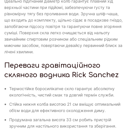
Ідеально підігнаний діаметр колб гарантує плавний хід
верхньої частини при підйомі, забезпечуючи густу та
рівномірну тягу без проливання води. Зручна шліф–чаша,
що входить до комплекту, щільно сідає в посадкове гніздо,
запобігаючи підсосу повітря та гарантуючи повне згоряння
суміші. Поверхня скла легко очищається від нальоту
звичайним спиртовим розчином або спеціальним рідким
миючим засобом, повертаючи девайсу первинний блиск за
лічені хвилини.
Переваги гравітаційного
скляного водника Rick Sanchez
Термостійке боросилікатне скло гарантує абсолютну
екологічність, чистий смак та довгий термін служби.
Стійка нижня колба висотою 21 см вміщує оптимальний
об’єм води для ефективного охолодження диму.
Продумана загальна висота 33 см робить пристрій
зручним для настільного використання та зберігання.