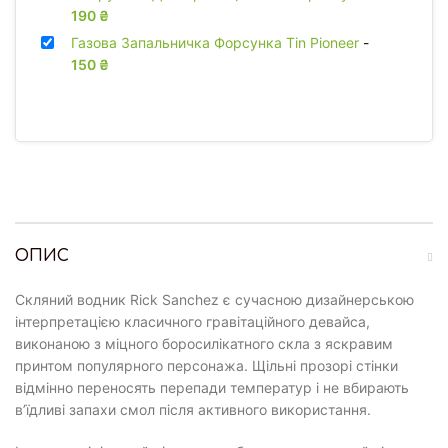
190
₴
Газова Запальничка Форсунка Tin Pioneer
-
150
₴
ОПИС
Скляний водник Rick Sanchez є сучасною дизайнерською
інтерпретацією класичного гравітаційного девайса,
виконаною з міцного боросилікатного скла з яскравим
принтом популярного персонажа. Щільні прозорі стінки
відмінно переносять перепади температур і не вбирають
в’їдливі запахи смол після активного використання.