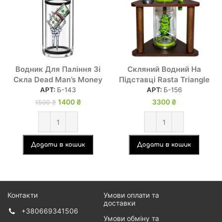
Водник Для Паління Зі
Скляний Водний На
Скла Dead Man’s Money
Підставці Rasta Triangle
АРТ:
Б-143
АРТ:
Б-156
1400
Оригінальна
₴
Поточна
3300
₴
1500
₴
ціна: 1500 ₴.
ціна:
1400 ₴.
Додати в кошик
Додати в кошик
Контакти
Умови оплати та
доставки
+380669341506
Умови обміну та