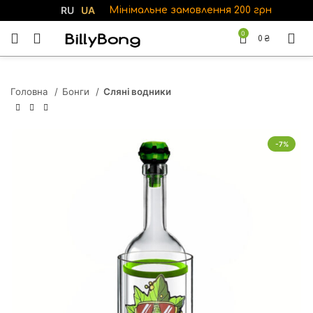
RU
UA
Мінімальне замовлення 200 грн
0
0
₴
Головна
Бонги
Сляні водники
-7%