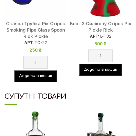
Скляна Трубка Рік Огірок
Бонг З Силікону Огірок Рік
Smoking Pipe Glass Spoon
Pickle Rick
Rick Pickle
АРТ:
Б-102
АРТ:
ТC-22
500
₴
250
₴
Додати в кошик
Додати в кошик
СУПУТНІ ТОВАРИ
-7%
HOT