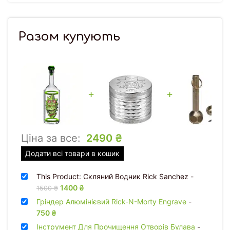
Разом купують
+
+
Ціна за все:
2490
₴
Додати всі товари в кошик
This Product: Скляний Водник Rick Sanchez
-
Оригінальна ціна: 1500 ₴.
1400
₴
Поточна ціна: 1400 ₴.
1500
₴
Гріндер Алюмінієвий Rick-N-Morty Engrave
-
750
₴
Інструмент Для Прочищення Отворів Булава
-