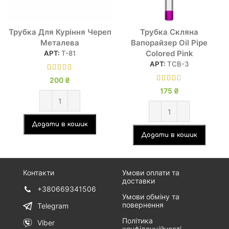
Трубка Для Куріння Череп
Трубка Скляна
Металева
Вапорайзер Oil Pipe
Colored Pink
АРТ:
Т-81
АРТ:
ТСВ-3
200
₴
175
₴
Додати в кошик
Додати в кошик
Контакти
Умови оплати та
доставки
+380669341506
Умови обміну та
повернення
Telegram
Політика
Viber
конфіденційності