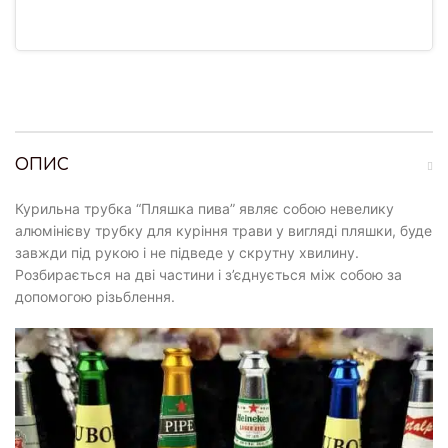
ОПИС
Курильна трубка “Пляшка пива” являє собою невелику
алюмінієву трубку для куріння трави у вигляді пляшки, буде
завжди під рукою і не підведе у скрутну хвилину.
Розбирається на дві частини і з’єднується між собою за
допомогою різьблення.