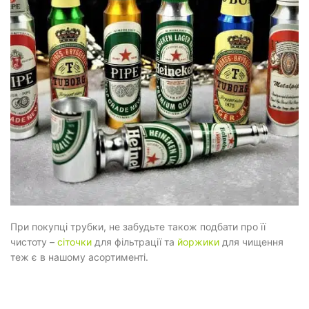
При покупці трубки, не забудьте також подбати про її
чистоту –
сіточки
для фільтрації та
йоржики
для чищення
теж є в нашому асортименті.