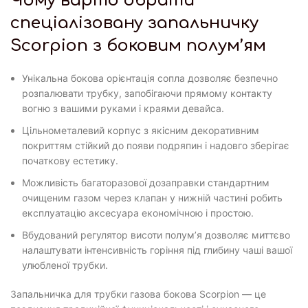
Чому варто обрати
спеціалізовану запальничку
Scorpion з боковим полум’ям
Унікальна бокова орієнтація сопла дозволяє безпечно
розпалювати трубку, запобігаючи прямому контакту
вогню з вашими руками і краями девайса.
Цільнометалевий корпус з якісним декоративним
покриттям стійкий до появи подряпин і надовго зберігає
початкову естетику.
Можливість багаторазової дозаправки стандартним
очищеним газом через клапан у нижній частині робить
експлуатацію аксесуара економічною і простою.
Вбудований регулятор висоти полум’я дозволяє миттєво
налаштувати інтенсивність горіння під глибину чаші вашої
улюбленої трубки.
Запальничка для трубки газова бокова Scorpion — це