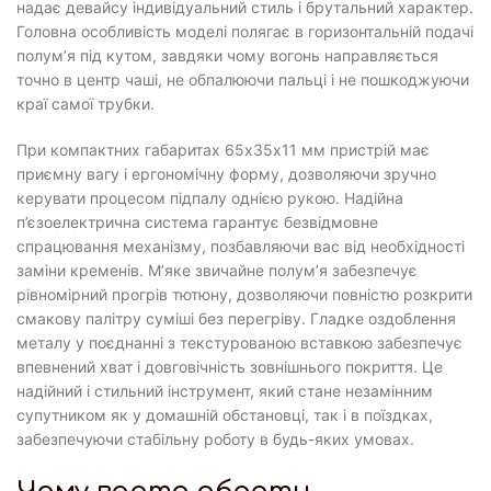
надає девайсу індивідуальний стиль і брутальний характер.
Головна особливість моделі полягає в горизонтальній подачі
полум’я під кутом, завдяки чому вогонь направляється
точно в центр чаші, не обпалюючи пальці і не пошкоджуючи
краї самої трубки.
При компактних габаритах 65х35х11 мм пристрій має
приємну вагу і ергономічну форму, дозволяючи зручно
керувати процесом підпалу однією рукою. Надійна
п’єзоелектрична система гарантує безвідмовне
спрацювання механізму, позбавляючи вас від необхідності
заміни кременів. М’яке звичайне полум’я забезпечує
рівномірний прогрів тютюну, дозволяючи повністю розкрити
смакову палітру суміші без перегріву. Гладке оздоблення
металу у поєднанні з текстурованою вставкою забезпечує
впевнений хват і довговічність зовнішнього покриття. Це
надійний і стильний інструмент, який стане незамінним
супутником як у домашній обстановці, так і в поїздках,
забезпечуючи стабільну роботу в будь-яких умовах.