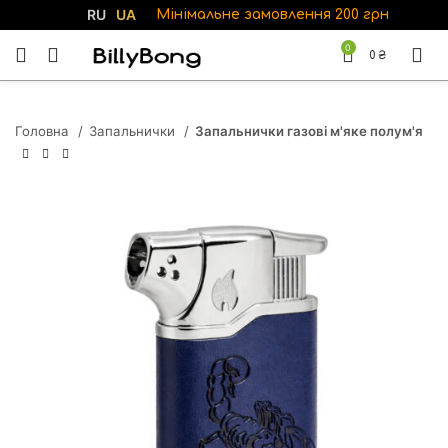
RU
UA
Мінімальне замовлення 200 грн
0
0
₴
Головна
Запальнички
Запальнички газові м'яке полум'я