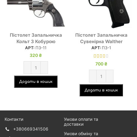
Пістолет Запальничка
Пістолет Запальничка
Кольт З Кобурою
Сувенірна Walther
АРТ:
ПЗ-11
АРТ:
ПЗ-1
320
₴
700
₴
Додати в кошик
Додати в кошик
Контакти
Умови оплати та
доставки
+380669341506
Умови обміну та