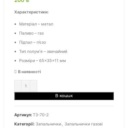
Характеристики:
Матеріал – метал
Паливо – газ
Підпал – п’єзо
Тип полум’я – звичайний
Розміри – 65×35×11 мм
В наявності
В кошик
Артикул:
ТЗ-70-2
Категорії:
Запальнички
,
Запальнички газові