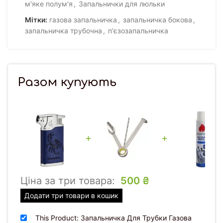
м'яке полум'я
,
Запальнички для люльки
Мітки:
газова запальничка
,
запальничка бокова
,
запальничка трубочна
,
п'єзозапальничка
Разом купують
+
+
Ціна за три товара:
500
₴
Додати три товари в кошик
This Product: Запальничка Для Трубки Газова