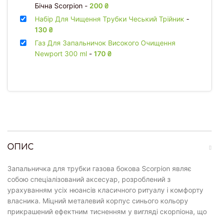
Бічна Scorpion
-
200
₴
Набір Для Чищення Трубки Чеський Трійник
-
130
₴
Газ Для Запальничок Високого Очищення
Newport 300 ml
-
170
₴
ОПИС
Запальничка для трубки газова бокова Scorpion являє
собою спеціалізований аксесуар, розроблений з
урахуванням усіх нюансів класичного ритуалу і комфорту
власника. Міцний металевий корпус синього кольору
прикрашений ефектним тисненням у вигляді скорпіона, що