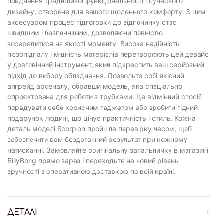
поєднання традиційної функціональності і сучасного
дизайну, створене для вашого щоденного комфорту. З цим
аксесуаром процес підготовки до відпочинку стає
швидшим і безпечнішим, дозволяючи повністю
зосередитися на якості моменту. Висока надійність
п’єзопідпалу і міцність матеріалів перетворюють цей девайс
у довговічний інструмент, який підкреслить ваш серйозний
підхід до вибору обладнання. Дозвольте собі якісний
апгрейд арсеналу, обравши модель, яка спеціально
спроєктована для роботи з трубками. Це відмінний спосіб
порадувати себе корисним гаджетом або зробити гідний
подарунок людині, що цінує практичність і стиль. Кожна
деталь моделі Scorpion пройшла перевірку часом, щоб
забезпечити вам бездоганний результат при кожному
натисканні. Замовляйте оригінальну запальничку в магазині
BillyBong прямо зараз і переходьте на новий рівень
зручності з оперативною доставкою по всій країні.
ДЕТАЛІ