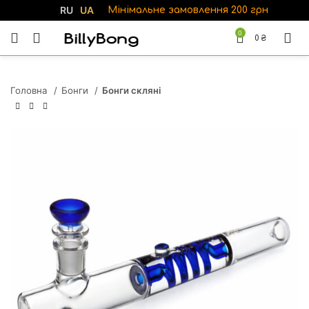
RU
UA
Мінімальне замовлення 200 грн
0
0
₴
Головна
Бонги
Бонги скляні