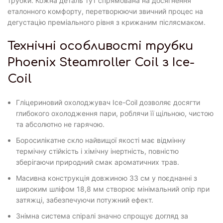
трубки. Кожна деталь тут спрямована на досягнення
еталонного комфорту, перетворюючи звичний процес на
дегустацію преміального рівня з крижаним післясмаком.
Технічні особливості трубки
Phoenix Steamroller Coil з Ice-
Coil
Гліцериновий охолоджувач Ice-Coil дозволяє досягти
глибокого охолодження пари, роблячи її щільною, чистою
та абсолютно не гарячою.
Боросилікатне скло найвищої якості має відмінну
термічну стійкість і хімічну інертність, повністю
зберігаючи природний смак ароматичних трав.
Масивна конструкція довжиною 33 см у поєднанні з
широким шліфом 18,8 мм створює мінімальний опір при
затяжці, забезпечуючи потужний ефект.
Знімна система спіралі значно спрощує догляд за