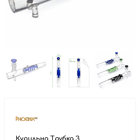
Курильна Трубка З