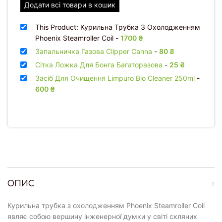
Додати всі товари в кошик
This Product: Курильна Трубка З Охолодженням
Phoenix Steamroller Coil
-
1700
₴
Запальничка Газова Clipper Canna
-
80
₴
Сітка Ложка Для Бонга Багаторазова
-
25
₴
Засіб Для Очищення Limpuro Bio Cleaner 250ml
-
600
₴
ОПИС
Курильна трубка з охолодженням Phoenix Steamroller Coil
являє собою вершину інженерної думки у світі скляних