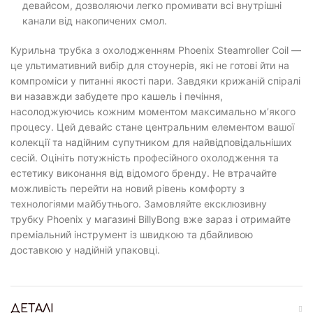
девайсом, дозволяючи легко промивати всі внутрішні
канали від накопичених смол.
Курильна трубка з охолодженням Phoenix Steamroller Coil —
це ультимативний вибір для стоунерів, які не готові йти на
компроміси у питанні якості пари. Завдяки крижаній спіралі
ви назавжди забудете про кашель і печіння,
насолоджуючись кожним моментом максимально м’якого
процесу. Цей девайс стане центральним елементом вашої
колекції та надійним супутником для найвідповідальніших
сесій. Оцініть потужність професійного охолодження та
естетику виконання від відомого бренду. Не втрачайте
можливість перейти на новий рівень комфорту з
технологіями майбутнього. Замовляйте ексклюзивну
трубку Phoenix у магазині BillyBong вже зараз і отримайте
преміальний інструмент із швидкою та дбайливою
доставкою у надійній упаковці.
ДЕТАЛІ