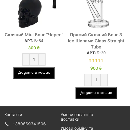
Скляний Міні Бонг “Череп”
Прямий Скляний Бонг З
Ice Шипами Glass Straight
АРТ:
Б-84
Tube
300
₴
АРТ:
Б-20
900
₴
Додати в кошик
Додати в кошик
Контакти
Умови оплати та
доставки
+380669341506
Умови обміну та