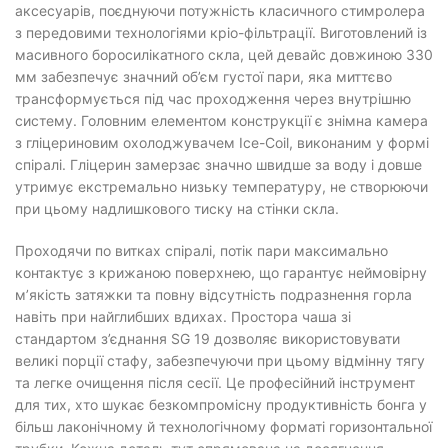
аксесуарів, поєднуючи потужність класичного стимролера
з передовими технологіями кріо-фільтрації. Виготовлений із
масивного боросилікатного скла, цей девайс довжиною 330
мм забезпечує значний об’єм густої пари, яка миттєво
трансформується під час проходження через внутрішню
систему. Головним елементом конструкції є знімна камера
з гліцериновим охолоджувачем Ice-Coil, виконаним у формі
спіралі. Гліцерин замерзає значно швидше за воду і довше
утримує екстремально низьку температуру, не створюючи
при цьому надлишкового тиску на стінки скла.
Проходячи по витках спіралі, потік пари максимально
контактує з крижаною поверхнею, що гарантує неймовірну
м’якість затяжки та повну відсутність подразнення горла
навіть при найглибших вдихах. Простора чаша зі
стандартом з’єднання SG 19 дозволяє використовувати
великі порції стафу, забезпечуючи при цьому відмінну тягу
та легке очищення після сесії. Це професійний інструмент
для тих, хто шукає безкомпромісну продуктивність бонга у
більш лаконічному й технологічному форматі горизонтальної