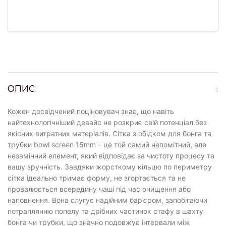
ОПИС
Кожен досвідчений поціновувач знає, що навіть
найтехнологічніший девайс не розкриє свій потенціал без
якісних витратних матеріалів. Сітка з обідком для бонга та
трубки bowl screen 15mm – це той самий непомітний, але
незамінний елемент, який відповідає за чистоту процесу та
вашу зручність. Завдяки жорсткому кільцю по периметру
сітка ідеально тримає форму, не згортається та не
провалюється всередину чаші під час очищення або
наповнення. Вона слугує надійним бар’єром, запобігаючи
потраплянню попелу та дрібних частинок стафу в шахту
бонга чи трубки, що значно подовжує інтервали між