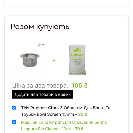
Разом купують
+
Ціна за два товара:
105
₴
Додати два товари в кошик
This Product: Сітка З Ободком Для Бонга Та
Трубки Bowl Screen 15mm
-
35
₴
Миючий Концентрат Для Очищення Бонгів
Limpuro Bio Cleaner 20ml
-
70
₴