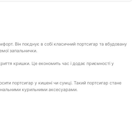
омфорт. Він поєднує в собі класичний портсигар та вбудовану
ремої запальнички.
риття кришки. Це економить час і додає приємності у
осити портсигар у кишені чи сумці. Такий портсигар стане
іональними курильними аксесуарами.