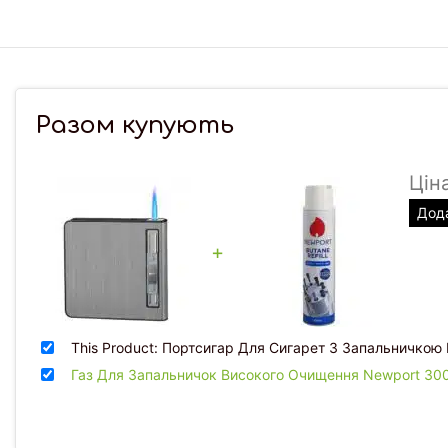
Разом купують
Цін
Дода
+
This Product: Портсигар Для Сигарет З Запальничкою 
Газ Для Запальничок Високого Очищення Newport 30