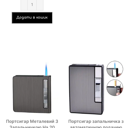
Додати в кошик
Портсигар Металевий З
Портсигар запальничка з
Запальничкою На 20
автоматичною подачею