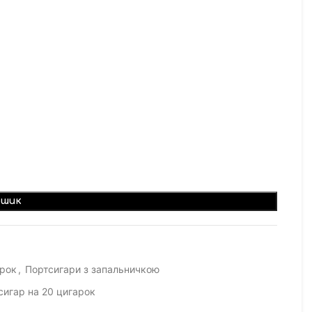
ошик
арок
,
Портсигари з запальничкою
сигар на 20 цигарок