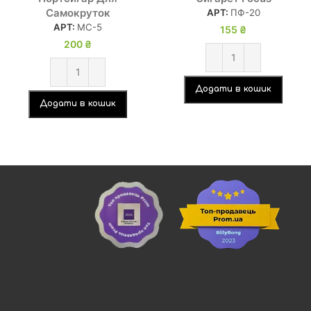
Самокруток
АРТ:
ПФ-20
АРТ:
МС-5
155
₴
200
₴
Додати в кошик
Додати в кошик