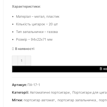
Характеристики:
Матеріал – метал, пластик
Кількість цигарок – 20 шт
Тип запальнички – газова
Розмір – 94х22х71 мм
В наявності
В к
Артикул:
ПА-17-1
Категорії:
Автоматичні портсигари
,
Портсигари для циг
Мітки:
портсигар автомат
,
портсигар запальничка
,
порт