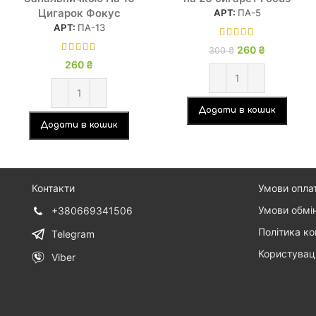
Цигарок Фокус
АРТ:
ПА-5
АРТ:
ПА-13
260
Оригінальна
₴
Поточна
300
₴
ціна: 300 ₴.
ціна:
260
₴
260 ₴.
Додати в кошик
Додати в кошик
Контакти
Умови опла
Умови обмі
+380669341506
Політика ко
Telegram
Користувац
Viber