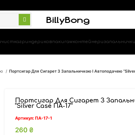
и
чистка
гриндери
ковпаки
raw
контейнери
запальничк
ою
Портсигар Для Сигарет З Запальничкою І Автоподачею “Silver
Портсигар Для Сигарет З Запальн
“Silver Case ПА-17”
Артикул:
ПА-17-1
260
₴