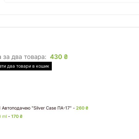
а за два товара:
430
₴
ти два товари в кошик
І Автоподачею "Silver Case ПА-17"
-
260
₴
0 ml
-
170
₴