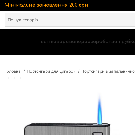
Мінімальне замовлення 200 грн
всі товари
вапорайзери
бонги
трубк
Головна
Портсигари для цигарок
Портсигари з запальничк