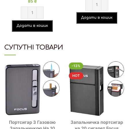
85
₴
Додати в кошик
Додати в кошик
СУПУТНІ ТОВАРИ
-13%
HOT
Портсигар З Газовою
Запальничка портсигар
Запальничкою На 10
на 20 сигарет Focus