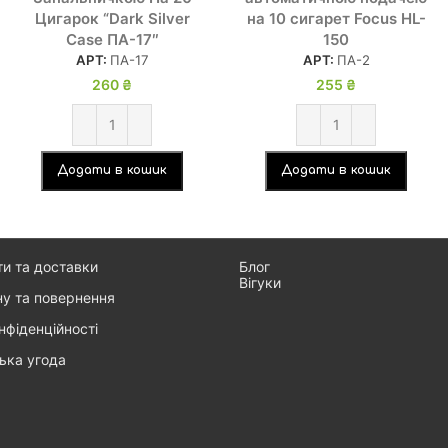
Цигарок “Dark Silver
на 10 сигарет Focus HL-
Case ПА-17″
150
АРТ:
ПА-17
АРТ:
ПА-2
260
₴
255
₴
Додати в кошик
Додати в кошик
ти та доставки
Блог
Вігуки
ну та повернення
нфіденційності
ька угода