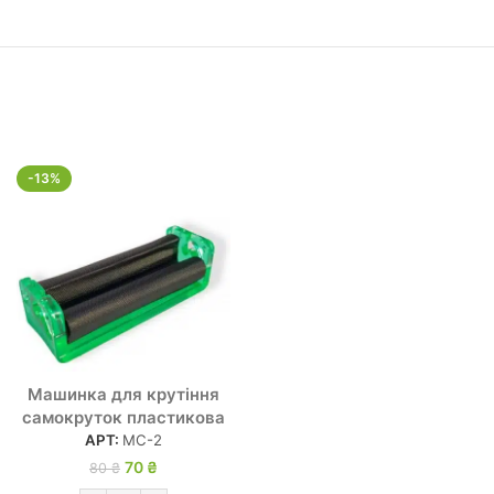
-13%
Машинка для крутіння
самокруток пластикова
АРТ:
МС-2
70
Оригінальна
₴
Поточна
80
₴
ціна: 80 ₴.
ціна: 70 ₴.