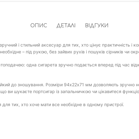
ОПИС
ДЕТАЛІ
ВІДГУКИ
зручний і стильний аксесуар для тих, хто цінує практичність і к
еобхідне – під рукою, без зайвих рухів і пошуків сірників чи ок
топодачею: одна сигарета зручно подається вперед під час відк
стійкий до зношування. Розміри 94х22х71 мм дозволяють зручно н
що ви шукаєте портсигар із запальничкою чи цікавитеся функц
я для тих, хто хоче мати все необхідне в одному пристрої.