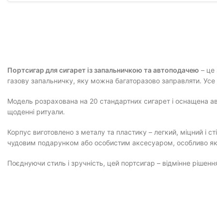
Портсигар для сигарет із запальничкою та автоподачею
– це 
газову запальничку, яку можна багаторазово заправляти. Усе н
Модель розрахована на 20 стандартних сигарет і оснащена ав
щоденні ритуали.
Корпус виготовлено з металу та пластику – легкий, міцний і 
чудовим подарунком або особистим аксесуаром, особливо як
Поєднуючи стиль і зручність, цей портсигар – відмінне рішенн