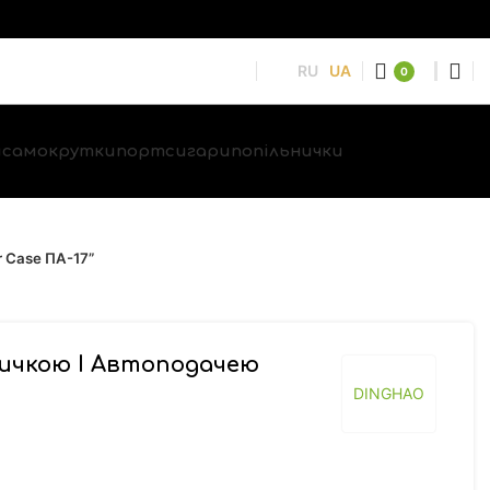
RU
UA
0
и
самокрутки
портсигари
попільнички
 Case ПА-17”
ичкою І Автоподачею
DINGHAO