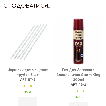
СПОДОБАТИСЯ…
Йоршики для чищення
Газ Для Заправки
трубок 5 шт
Запальничок Storm King
300ml
АРТ:
ЕТ-3
АРТ:
ГБ-2
15
₴
140
₴