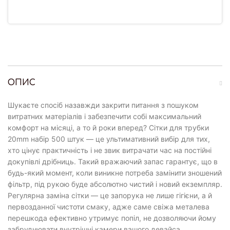
ОПИС
Шукаєте спосіб назавжди закрити питання з пошуком
витратних матеріалів і забезпечити собі максимальний
комфорт на місяці, а то й роки вперед? Сітки для трубки
20mm набір 500 штук — це ультимативний вибір для тих,
хто цінує практичність і не звик витрачати час на постійні
докупівлі дрібниць. Такий вражаючий запас гарантує, що в
будь-який момент, коли виникне потреба замінити зношений
фільтр, під рукою буде абсолютно чистий і новий екземпляр.
Регулярна заміна сітки — це запорука не лише гігієни, а й
первозданної чистоти смаку, адже саме свіжа металева
перешкода ефективно утримує попіл, не дозволяючи йому
забруднювати внутрішні камери вашого девайса.