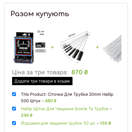
Разом купують
+
+
Ціна за три товара:
870
₴
Додати три товари в кошик
This Product: Сіточки Для Трубки 20mm Набір
500 Штук
-
480
₴
Набір Щіток Для Чищення Бонгів Та Трубок
-
240
₴
Йоршики для чищення трубок 50 шт.
-
150
₴