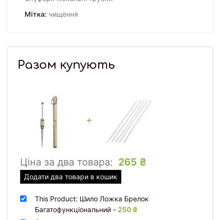
Мітка:
чищення
Разом купують
+
Ціна за два товара:
265
₴
Додати два товари в кошик
This Product: Шило Ложка Брелок
Багатофункціональний
-
250
₴