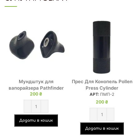
Мундштук для
Прес Для Конопель Pollen
вапорайзера Pathfinder
Press Cylinder
200
₴
АРТ:
ПМП-2
200
₴
Додати в кошик
Додати в кошик