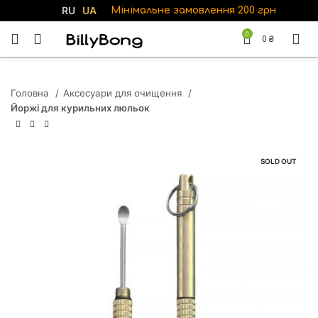
RU
UA
Мінімальне замовлення 200 грн
0
0
₴
Головна
Аксесуари для очищення
Йоржі для курильних люльок
SOLD OUT