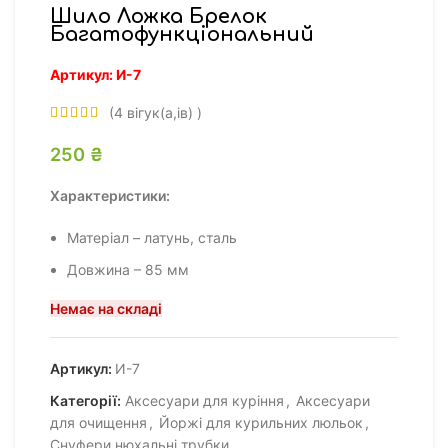
Шило Ложка Брелок
Багатофункціональний
Артикул:
И-7
(
4
вігук(а,ів) )
250
₴
Характеристики:
Матеріал – латунь, сталь
Довжина – 85 мм
Немає на складі
Артикул:
И-7
Категорії:
Аксесуари для куріння
,
Аксесуари
для очищення
,
Йоржі для курильних люльок
,
Снуфери нюхальні трубки