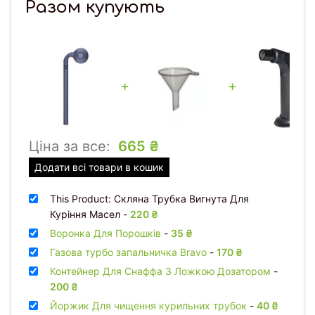
Разом купують
+
+
Ціна за все:
665
₴
Додати всі товари в кошик
This Product: Скляна Трубка Вигнута Для
Куріння Масел
-
220
₴
Воронка Для Порошків
-
35
₴
Газова турбо запальничка Bravo
-
170
₴
Контейнер Для Снаффа З Ложкою Дозатором
-
200
₴
Йоржик Для чищення курильних трубок
-
40
₴