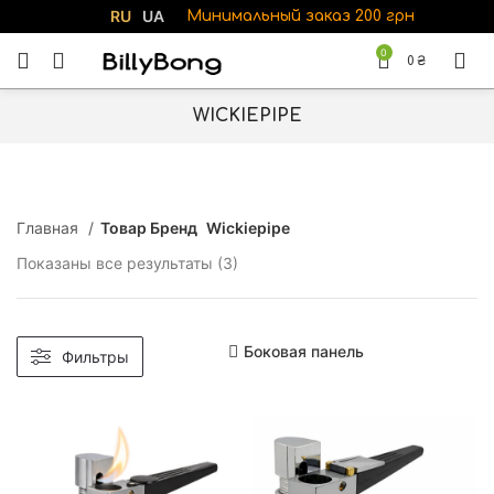
RU
UA
Минимальный заказ 200 грн
0
0
₴
WICKIEPIPE
Главная
Товар Бренд
Wickiepipe
Показаны все результаты (3)
Сортировка: самые недавние
Боковая панель
Фильтры