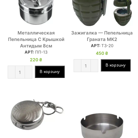
Металлическая
Зажигалка — Пепельница
Пепельница С Крышкой
Граната МК2
Антидым 8см
АРТ:
ТЗ-20
АРТ:
ПП-13
450
₴
220
₴
В корзину
В корзину