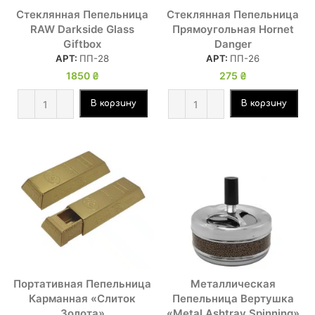
Стеклянная Пепельница
Стеклянная Пепельница
RAW Darkside Glass
Прямоугольная Hornet
Giftbox
Danger
АРТ:
ПП-28
АРТ:
ПП-26
1850
₴
275
₴
В корзину
В корзину
Портативная Пепельница
Металлическая
Карманная «Слиток
Пепельница Вертушка
Золота»
«Metal Ashtray Spinning»