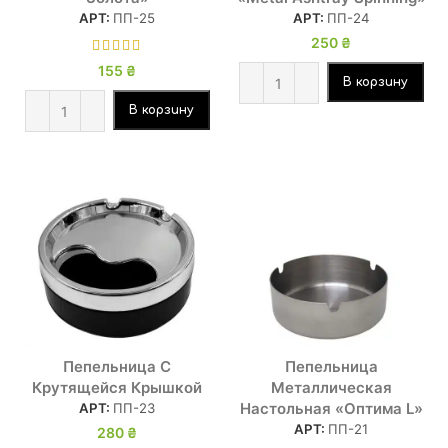
АРТ:
ПП-25
АРТ:
ПП-24
250
₴
155
₴
В корзину
В корзину
Пепельница С
Пепельница
Крутящейся Крышкой
Металлическая
Настольная «Оптима L»
АРТ:
ПП-23
АРТ:
ПП-21
280
₴