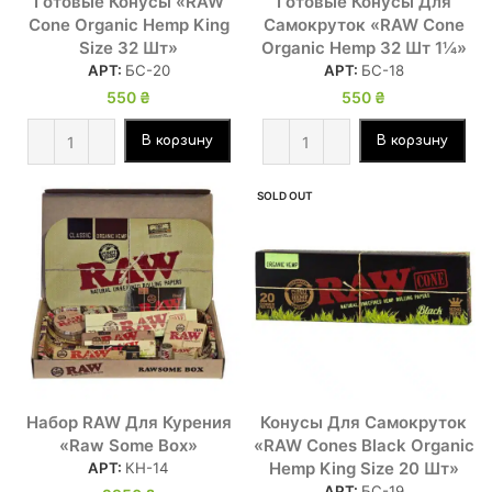
Готовые Конусы «RAW
Готовые Конусы Для
Cone Organic Hemp King
Самокруток «RAW Cone
Size 32 Шт»
Organic Hemp 32 Шт 1¼»
АРТ:
БС-20
АРТ:
БС-18
550
₴
550
₴
В корзину
В корзину
SOLD OUT
Набор RAW Для Курения
Конусы Для Самокруток
«Raw Some Box»
«RAW Cones Black Organic
Hemp King Size 20 Шт»
АРТ:
КН-14
АРТ:
БС-19