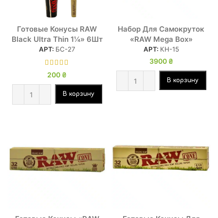
Готовые Конусы RAW
Набор Для Самокруток
Black Ultra Thin 1¼» 6Шт
«RAW Mega Box»
АРТ:
БС-27
АРТ:
КН-15
3900
₴
200
₴
В корзину
В корзину