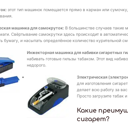
ок:
этот тип машинок помещается прямо в карман или сумочку, 
вания.
ская машинка для самокруток:
В большинстве случаев такие м
умаги. Свёртывание самокрутки здесь происходит в автоматичес
ь бумагу, и насыпать определённое количество курительной см
Инжекторная машинка для набивки сигаретных ги
набивать готовые гильзы табаком. Этот вид набив
недорого.
Электрическая (электрон
для изготовления сигарет
делает всю работу за вас
Просто загрузите табак и
Какие преиму
сигарет?