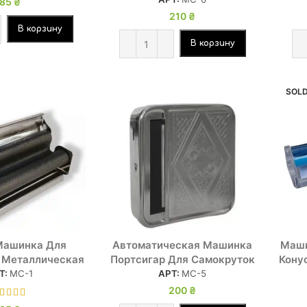
85
₴
210
₴
В корзину
В корзину
SOLD
Машинка Для
Автоматическая Машинка
Маши
 Металлическая
Портсигар Для Самокруток
Конус
Т:
МС-1
АРТ:
МС-5
200
₴