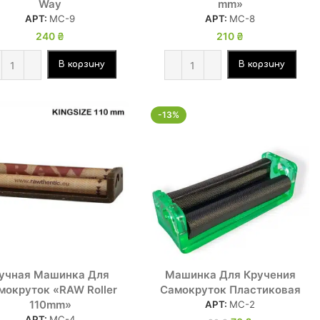
Way
mm»
АРТ:
МС-9
АРТ:
МС-8
240
₴
210
₴
В корзину
В корзину
-13%
учная Машинка Для
Машинка Для Кручения
мокруток «RAW Roller
Самокруток Пластиковая
110mm»
АРТ:
МС-2
АРТ:
МС-4