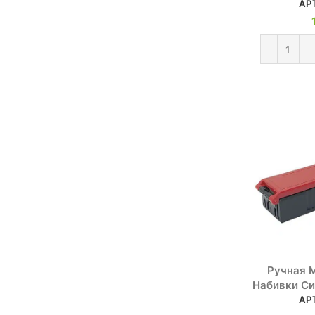
АР
Ручная 
Набивки Си
АР