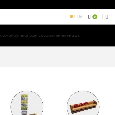
RU
UA
0
и
самокрутки
портсигары
пепельницы