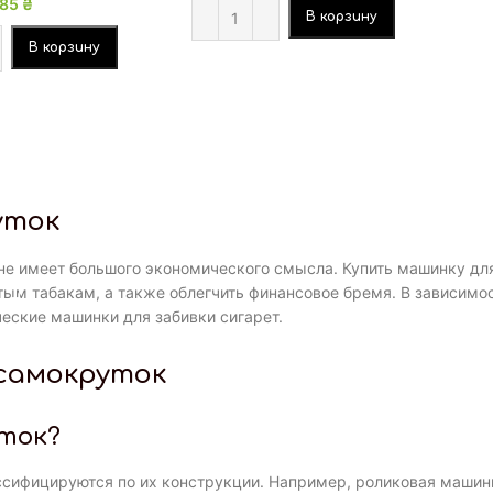
85
₴
В корзину
В корзину
уток
т не имеет большого экономического смысла. Купить машинку дл
ым табакам, а также облегчить финансовое бремя. В зависимост
ческие машинки для забивки сигарет.
 самокруток
ток?
сифицируются по их конструкции. Например, роликовая машинк