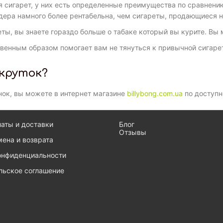
я сигарет, у них есть определенные преимущества по сравнени
ндера намного более рентабельна, чем сигареты, продающиеся 
еты, вы знаете гораздо больше о табаке который вы курите. Вы
венным образом помогает вам не тянуться к привычной сигарет
окруток?
ок, вы можете в интернет магазине
billybong.com.ua
по доступн
латы и доставки
Блог
Отзывы
мена и возврата
онфиденциальности
льское соглашение