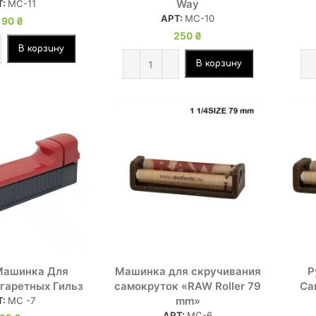
Way
Т:
МС-11
АРТ:
МС-10
190
₴
250
₴
В корзину
В корзину
Машинка Для
Машинка для скручивания
Р
гаретных Гильз
самокруток «RAW Roller 79
Са
mm»
Т:
МС -7
АРТ:
МС-6