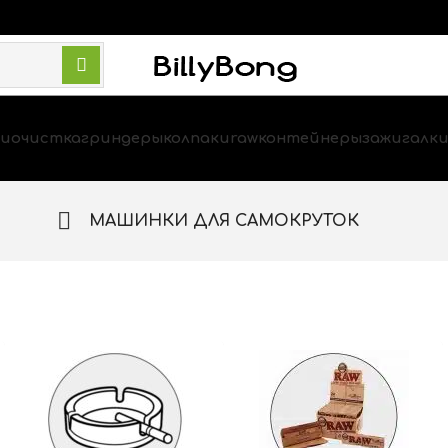
и
очистка
гриндеры
колпаки
raw
контейнеры
зажигалк
МАШИНКИ ДЛЯ САМОКРУТОК