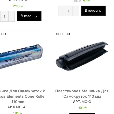
70
Первоначальная
₴
Текущая
80
₴
цена составляла
цена: 70 ₴.
220
₴
80 ₴.
В корзину
В корзину
 OUT
SOLD OUT
нка Для Самокруток И
Пластиковая Машинка Для
ов Elements Cone Roller
Самокруток 110 мм
110mm
АРТ:
МС-3
АРТ:
МС-4-1
150
₴
195
₴