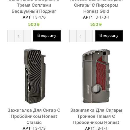
Тремя Соплами
Сигары С Пирсером
Бесшумный Поджиг
Honest Gold
АРТ:
ТЗ-176
АРТ:
ТЗ-173-1
500
₴
550
₴
В корзину
В корзину
Зажигалка Для Сигар С
Зажигалка Для Сигары
Пробойником Honest
Тройное Пламя С
Classic
Пробойником Honest
АРТ:
ТЗ-173
АРТ:
ТЗ-171