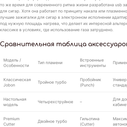
то же время для современного ритма жизни разработана usb з
для сигар. Хотя она работает по принципу накала или плазменно
лучшие зажигалки для сигар в электронном исполнении адапти
под нужную площадь нагрева, что делает их интересной альтер
классике в условиях, где использование газа затруднено.
Сравнительная таблица аксессуаро
Модель /
Встроенные
Тип пламени
Приме
Особенности
инструменты
Классическая
Пробойник
Универ
Тройное турбо
Jobon
(Punch)
станда
Настольная
Для до
Четырехструйное
–
модель
кабине
Premium
Гильотина
Макси
Двойное турбо
Cutter
(Cutter)
автоно