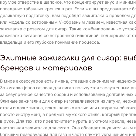
круглое отверстие в шапочке, что концентрирует вкус и миним
попадание табачных крошек в рот. Если же вы предпочитаете б
деликатную подготовку, вам подойдет зажигалка с проколом дл
или модель со встроенным V–образным лезвием, известная как
зажигалка с резаком для сигар. Такие комбинированные устрой
зажигалка сигарная со встроенной гильотиной, подчеркивают с
владельца и его глубокое понимание процесса.
Элитные зажигалки для сигар: вы
брендов и материалов
В мире аксессуаров есть имена, ставшие синонимами надежно
Зажигалка jobon газовая для сигар пользуется заслуженным 
за безупречное качество сборки и использование долговечных 
Элитные зажигалки для сигар изготавливаются из латуни, нер
стали и даже титана, покрываясь эмалью или натуральной коже
просто инструмент, а предмет мужского стиля, который прият
в руке. Для тех, кто предпочитает курить в уютном кресле, не
настольная зажигалка для сигар. Она обладает внушительным 
большим резервуаром для газа и часто служит украшением инт