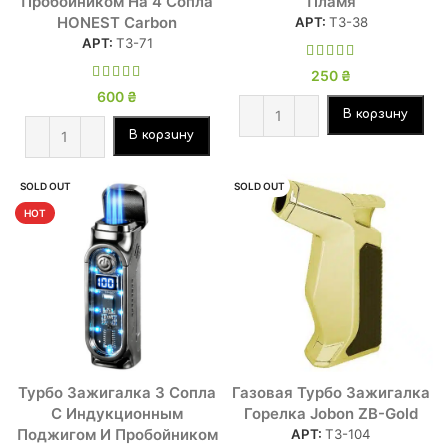
Пробойником На 4 Сопла
Пламя
HONEST Carbon
АРТ:
ТЗ-38
АРТ:
ТЗ-71
250
₴
600
₴
В корзину
В корзину
SOLD OUT
SOLD OUT
HOT
Турбо Зажигалка 3 Сопла
Газовая Турбо Зажигалка
С Индукционным
Горелка Jobon ZB-Gold
Поджигом И Пробойником
АРТ:
ТЗ-104