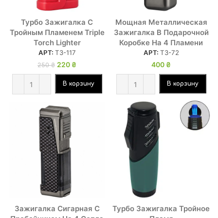
Турбо Зажигалка С
Мощная Металлическая
Тройным Пламенем Triple
Зажигалка В Подарочной
Torch Lighter
Коробке На 4 Пламени
АРТ:
ТЗ-117
АРТ:
ТЗ-72
Первоначальная
220
₴
Текущая
400
₴
250
₴
цена
цена:
составляла
220 ₴.
В корзину
В корзину
250 ₴.
Зажигалка Сигарная С
Турбо Зажигалка Тройное