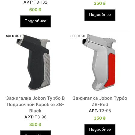
АРТ:
ТЗ-162
350
₴
600
₴
Подробнее
Подробнее
SOLD OUT
SOLD OUT
Зажигалка Jobon Турбо В
Зажигалка Jobon Турбо
Подарочной Коробке ZB-
ZB-Red
Black
АРТ:
ТЗ-95
АРТ:
ТЗ-96
350
₴
350
₴
Подробнее