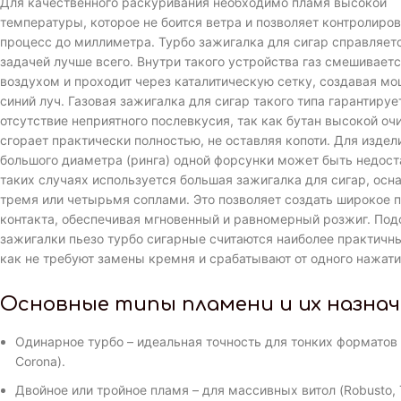
Для качественного раскуривания необходимо пламя высокой
температуры, которое не боится ветра и позволяет контролиров
процесс до миллиметра. Турбо зажигалка для сигар справляетс
задачей лучше всего. Внутри такого устройства газ смешиваетс
воздухом и проходит через каталитическую сетку, создавая м
синий луч. Газовая зажигалка для сигар такого типа гарантируе
отсутствие неприятного послевкусия, так как бутан высокой оч
сгорает практически полностью, не оставляя копоти. Для издел
большого диаметра (ринга) одной форсунки может быть недост
таких случаях используется большая зажигалка для сигар, осн
тремя или четырьмя соплами. Это позволяет создать широкое п
контакта, обеспечивая мгновенный и равномерный розжиг. По
зажигалки пьезо турбо сигарные считаются наиболее практичн
как не требуют замены кремня и срабатывают от одного нажати
Основные типы пламени и их назнач
Одинарное турбо – идеальная точность для тонких форматов (
Corona).
Двойное или тройное пламя – для массивных витол (Robusto, T