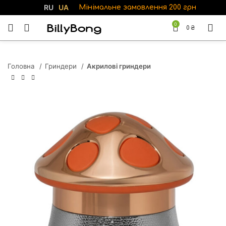
RU
UA
Мінімальне замовлення 200 грн
0
0
₴
Головна
Гриндери
Акрилові гриндери