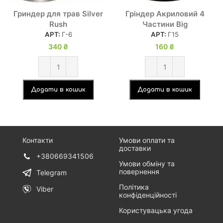
Гриндер для трав Silver
Гріндер Акриловий 4
Rush
Частини Big
АРТ:
Г-6
АРТ:
Г15
340
₴
160
₴
Додати в кошик
Додати в кошик
Контакти
Умови оплати та
доставки
+380669341506
Умови обміну та
повернення
Telegram
Політика
Viber
конфіденційності
Користувацька угода