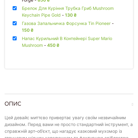
Брелок Для Куріння Трубка Гриб Mushroom
Keychain Pipe Gold
-
130
₴
Газова Запальничка Форсунка Tin Pioneer
-
150
₴
Напас Курильний В Контейнері Super Mario
Mushroom
-
450
₴
ОПИС
Цей девайс миттєво привертає увагу своїм незвичайним
дизайном. Перед вами не просто стандартний інструмент, а
справжній арт–об’єкт, що нагадує казковий мухомор із
глянцевим мідним капелюшком та фактурною сріблястою