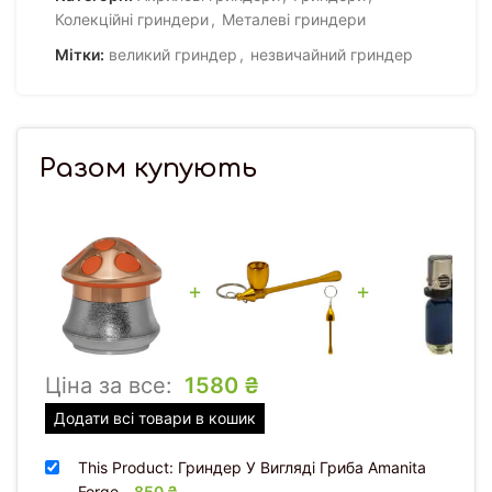
Колекційні гриндери
,
Металеві гриндери
Мітки:
великий гриндер
,
незвичайний гриндер
Разом купують
+
+
Ціна за все:
1580
₴
Додати всі товари в кошик
This Product: Гриндер У Вигляді Гриба Amanita
Forge
-
850
₴