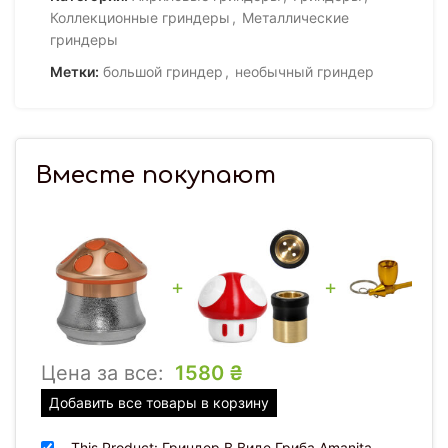
Коллекционные гриндеры
,
Металлические
гриндеры
Метки:
большой гриндер
,
необычный гриндер
Вместе покупают
+
+
Цена за все:
1580
₴
Добавить все товары в корзину
This Product: Гриндер В Виде Гриба Amanita