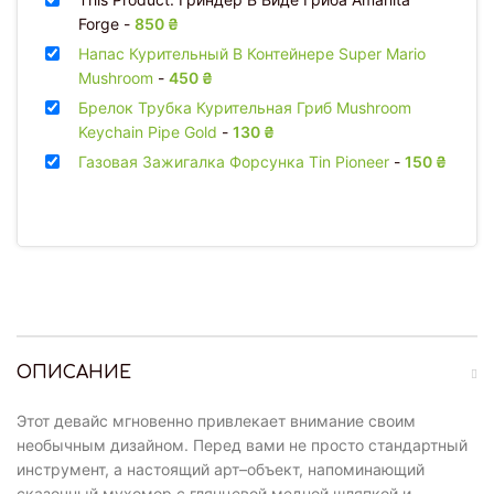
Forge
-
850
₴
Напас Курительный В Контейнере Super Mario
Mushroom
-
450
₴
Брелок Трубка Курительная Гриб Mushroom
Keychain Pipe Gold
-
130
₴
Газовая Зажигалка Форсунка Tin Pioneer
-
150
₴
ОПИСАНИЕ
Этот девайс мгновенно привлекает внимание своим
необычным дизайном. Перед вами не просто стандартный
инструмент, а настоящий арт–объект, напоминающий
сказочный мухомор с глянцевой медной шляпкой и