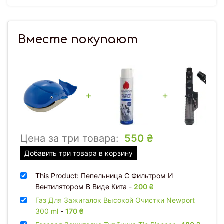
Вместе покупают
+
+
Цена за три товара:
550
₴
Добавить три товара в корзину
This Product: Пепельница С Фильтром И
Вентилятором В Виде Кита
-
200
₴
Газ Для Зажигалок Высокой Очистки Newport
300 ml
-
170
₴