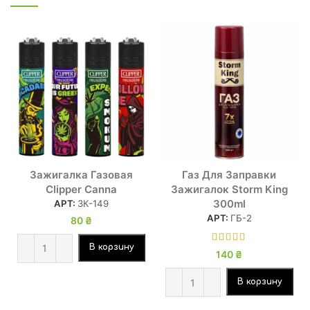
Зажигалка Газовая
Газ Для Заправки
Clipper Canna
Зажигалок Storm King
300ml
АРТ:
ЗК-149
АРТ:
ГБ-2
80
₴
В корзину
140
₴
В корзину