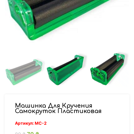
Машинка Для Кручения
Самокруток Пластиковая
Артикул:
МС-2
Первоначальная цена составляла 80 ₴.
70
₴
Текущая цена: 70 ₴.