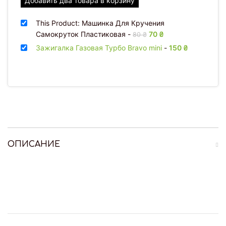
Добавить два товара в корзину
This Product: Машинка Для Кручения
Самокруток Пластиковая
-
Первоначальная
70
₴
Текущая
80
₴
цена
цена: 70 ₴.
Зажигалка Газовая Турбо Bravo mini
-
150
₴
составляла
80 ₴.
ОПИСАНИЕ