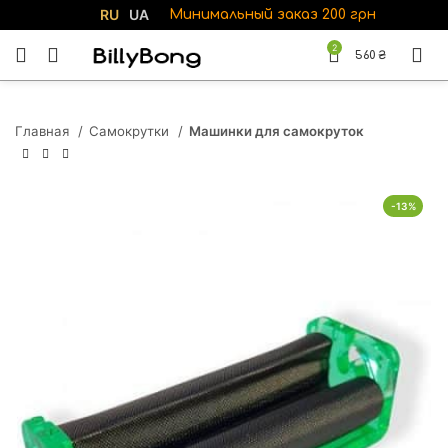
RU
UA
Минимальный заказ 200 грн
2
560
₴
Главная
Самокрутки
Машинки для самокруток
-13%