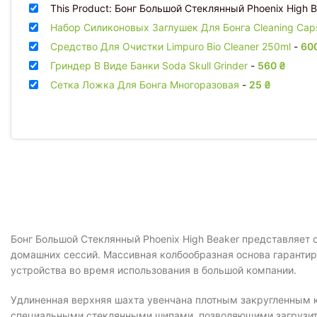
This Product: Бонг Большой Стеклянный Phoenix High 
Набор Силиконовых Заглушек Для Бонга Cleaning Ca
Средство Для Очистки Limpuro Bio Cleaner 250ml
-
60
Гриндер В Виде Банки Soda Skull Grinder
-
560
₴
Сетка Ложка Для Бонга Многоразовая
-
25
₴
Бонг Большой Стеклянный Phoenix High Beaker представляет
домашних сессий. Массивная колбообразная основа гаранти
устройства во время использования в большой компании.
Удлиненная верхняя шахта увенчана плотным закругленным к
специальными стеклянными шипами, позволяющими загрузить