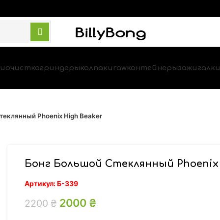
и
очистка
гриндеры
колпаки
raw
контейнеры
зажигалк
теклянный Phoenix High Beaker
Бонг Большой Стеклянный Phoenix 
Артикул:
Б-339
Первоначальная цена составл
2000
₴
Текущая цена: 2000 ₴.
2200
₴