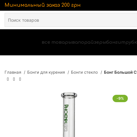
Минимальный заказ 200 грн
все товары
вапорайзеры
бонги
трубк
Главная
Бонги для курения
Бонги стекло
Бонг Большой С
-9%