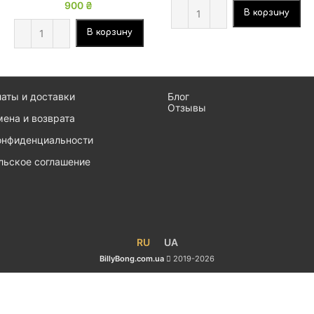
900
₴
составляла
1200 ₴.
В корзину
1350 ₴.
В корзину
латы и доставки
Блог
Отзывы
мена и возврата
онфиденциальности
льское соглашение
RU
UA
BillyBong.com.ua
2019-2026