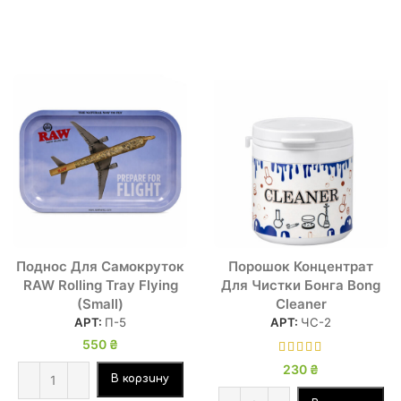
Поднос Для Самокруток
Порошок Концентрат
RAW Rolling Tray Flying
Для Чистки Бонга Bong
(Small)
Cleaner
АРТ:
П-5
АРТ:
ЧС-2
550
₴
230
₴
В корзину