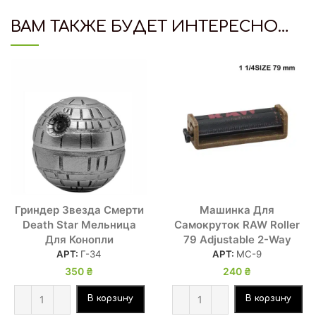
ВАМ ТАКЖЕ БУДЕТ ИНТЕРЕСНО…
Гриндер Звезда Смерти
Машинка Для
Death Star Мельница
Самокруток RAW Roller
Для Конопли
79 Adjustable 2-Way
АРТ:
Г-34
АРТ:
МС-9
350
₴
240
₴
В корзину
В корзину