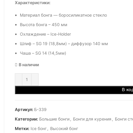
Характеристики:
Материал бонга — боросиликатное стекло
Высота бонга – 450 мм
Охлаждение – Ice-Holder
Шлиф – SG 19 (18,8мм) – диффузор 140 мм
Чаша – SG 14 (14,5мм)
В наличии
В ко
Артикул:
Б-339
Категории:
Большие бонги
,
Бонги для курения
,
Бонги ст
Метки:
Ice бонг
,
Высокий бонг