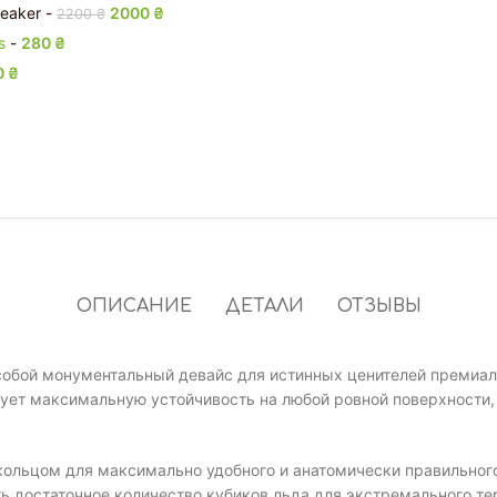
Beaker
-
Первоначальная цена составляла 2200 ₴.
2000
₴
Текущая цена: 2000 ₴.
2200
₴
ps
-
280
₴
0
₴
ОПИСАНИЕ
ДЕТАЛИ
ОТЗЫВЫ
 собой монументальный девайс для истинных ценителей премиал
рует максимальную устойчивость на любой ровной поверхности
ольцом для максимально удобного и анатомически правильного
 достаточное количество кубиков льда для экстремального 