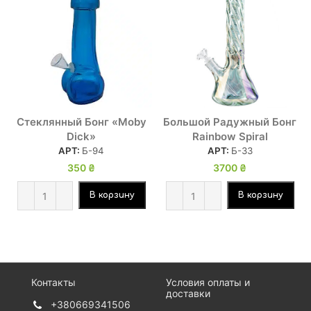
Стеклянный Бонг «Moby
Большой Радужный Бонг
Dick»
Rainbow Spiral
АРТ:
Б-94
АРТ:
Б-33
350
₴
3700
₴
В корзину
В корзину
Контакты
Условия оплаты и
доставки
+380669341506