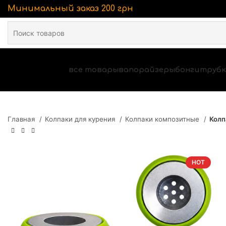
Минимальный заказ 200 грн
все товары
вапорайзеры
бонги
трубк
Главная
Колпаки для курения
Колпаки композитные
Колп
HOT