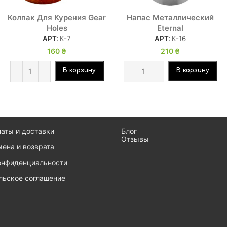
Колпак Для Курения Gear
Напас Металлический
Holes
Eternal
АРТ:
К-7
АРТ:
К-16
160
₴
210
₴
В корзину
В корзину
латы и доставки
Блог
Отзывы
мена и возврата
онфиденциальности
льское соглашение