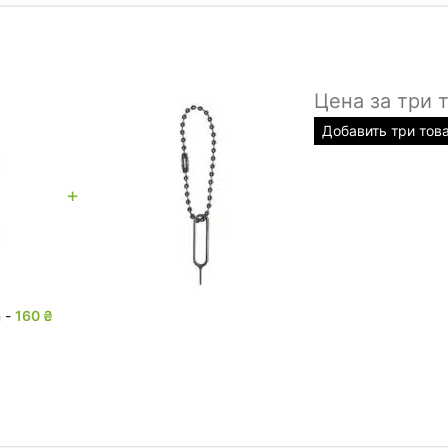
Цена за три 
Добавить три тов
+
n
-
160
₴