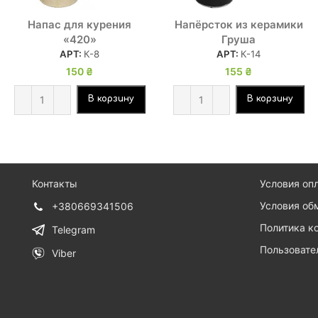
Напас для курения
Напёрсток из керамики
«420»
Груша
АРТ:
К-8
АРТ:
К-14
150
₴
155
₴
В корзину
В корзину
Контакты
Условия оп
Условия об
+380669341506
Политика к
Telegram
Пользовате
Viber