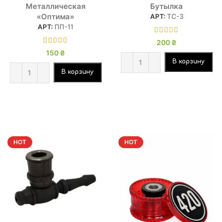
Металлическая
Бутылка
«Оптима»
АРТ:
ТC-3
АРТ:
ПП-11
200
₴
150
₴
В корзину
В корзину
HOT
HOT