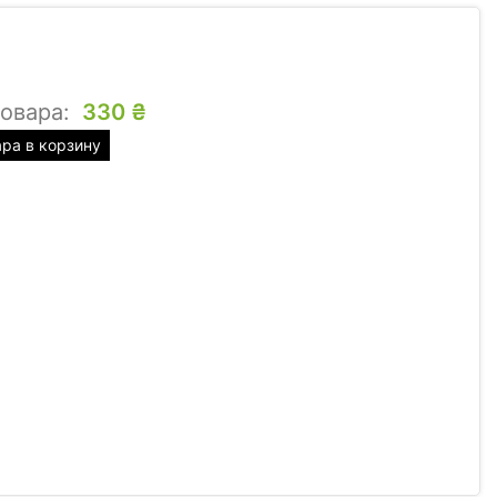
товара:
330
₴
ара в корзину