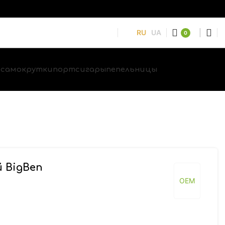
RU
UA
0
и
самокрутки
портсигары
пепельницы
 BigBen
OEM