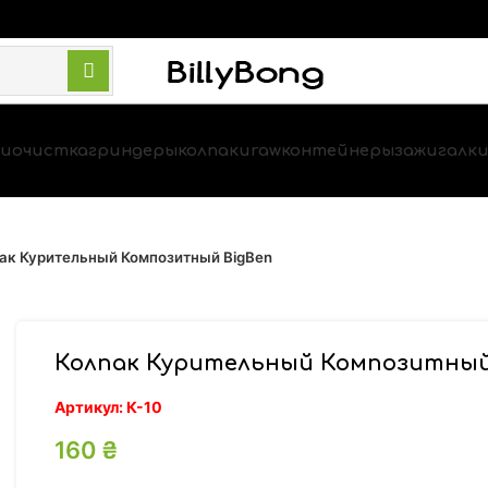
и
очистка
гриндеры
колпаки
raw
контейнеры
зажигалк
ак Курительный Композитный BigBen
Колпак Курительный Композитный
Артикул:
К-10
160
₴