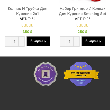
Колпак И Трубка Для
Набор Гриндер И Колпак
Курения 2в1
Для Курения Smoking Set
АРТ:
Т-54
АРТ:
Г-25
350
₴
250
₴
В корзину
В корзину