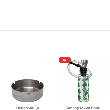
HOT
Пепельница
Баблер Мини Бонг