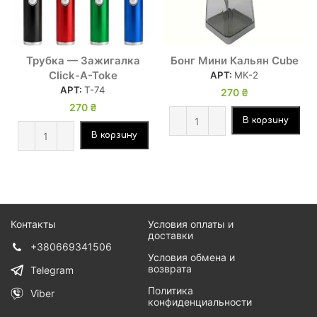
Трубка — Зажигалка
Бонг Мини Кальян Cube
Click-A-Toke
АРТ:
МК-2
АРТ:
Т-74
270
₴
270
₴
В корзину
В корзину
Контакты
Условия оплаты и
доставки
+380669341506
Условия обмена и
возврата
Telegram
Политика
Viber
конфиденциальности