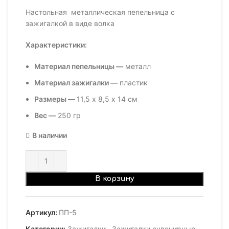
Настольная металлическая пепельница с
зажигалкой в виде волка
Характеристики
:
Материал пепельницы —
металл
Материал зажигалки —
пластик
Размер
ы —
11,5
х
8
,
5
х
14
см
Вес —
250 гр
В наличии
В корзину
Артикул:
ПП-5
Категории:
Зажигалки
,
Зажигалки сувенирные
,