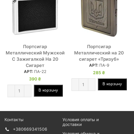
Портсигар
Портсигар
Металлический Мужской
Металлический на 20
С Зажигалкой На 20
сигарет «Тризуб»
Сигарет
АРТ:
ПА-9
АРТ:
ПА-22
285
₴
390
₴
В корзину
В корзину
Контакты
Условия оплаты и
доставки
+380669341506
Условия обмена и