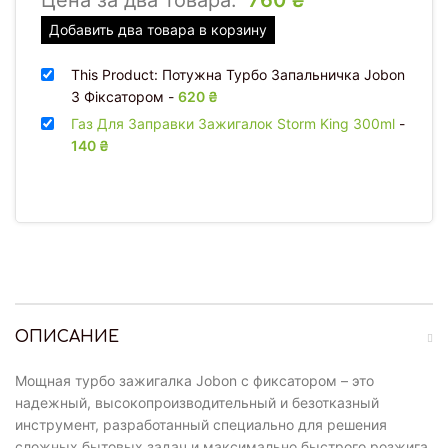
Цена за два товара:
760
₴
Добавить два товара в корзину
This Product: Потужна Турбо Запальничка Jobon
З Фіксатором
-
620
₴
Газ Для Заправки Зажигалок Storm King 300ml
-
140
₴
ОПИСАНИЕ
Мощная турбо зажигалка Jobon с фиксатором – это
надежный, высокопроизводительный и безотказный
инструмент, разработанный специально для решения
сложных бытовых задач и максимально быстрого розжига