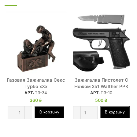
Газовая Зажигалка Секс
Зажигалка Пистолет С
Турбо xXx
Ножом 2в1 Walther PPK
АРТ:
ТЗ-34
АРТ:
ПЗ-10
360
₴
500
₴
В корзину
В корзину