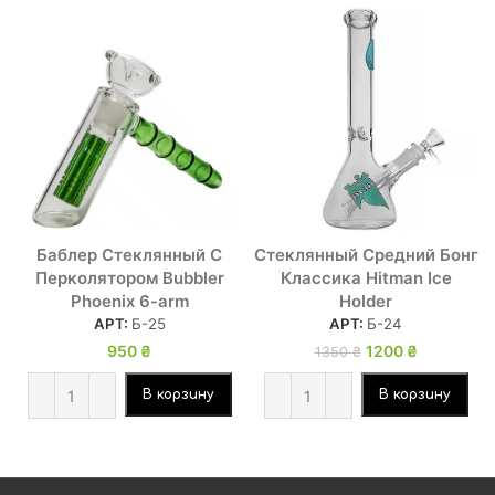
-11%
Баблер Стеклянный С
Стеклянный Средний Бонг
Перколятором Bubbler
Классика Hitman Ice
Phoenix 6-arm
Holder
АРТ:
Б-25
АРТ:
Б-24
950
₴
Первоначальная
1200
₴
Текущая
1350
₴
цена
цена:
составляла
1200 ₴.
В корзину
В корзину
1350 ₴.