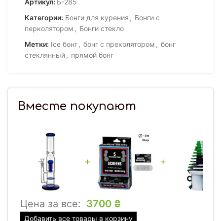
Артикул:
Б-285
Категории:
Бонги для курения
,
Бонги с
перколятором
,
Бонги стекло
Метки:
Ice бонг
,
бонг с преколятором
,
бонг
стеклянный
,
прямой бонг
Вместе покупают
+
+
Цена за все:
3700
₴
Добавить все товары в корзину