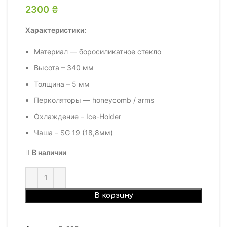
2300
₴
Характеристики:
Материал — боросиликатное стекло
Высота – 340 мм
Толщина – 5 мм
Перколяторы — honeycomb / arms
Охлаждение – Ice-Holder
Чаша – SG 19 (18,8мм)
В наличии
В корзину