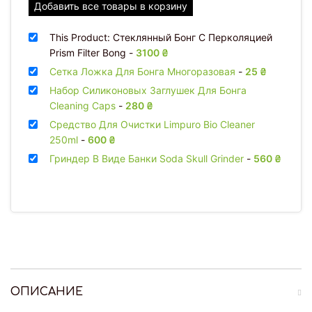
Добавить все товары в корзину
This Product: Стеклянный Бонг С Перколяцией
Prism Filter Bong
-
3100
₴
Сетка Ложка Для Бонга Многоразовая
-
25
₴
Набор Силиконовых Заглушек Для Бонга
Cleaning Caps
-
280
₴
Средство Для Очистки Limpuro Bio Cleaner
250ml
-
600
₴
Гриндер В Виде Банки Soda Skull Grinder
-
560
₴
ОПИСАНИЕ