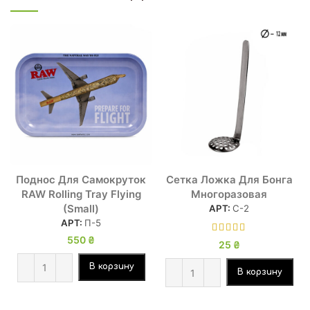
Поднос Для Самокруток
Сетка Ложка Для Бонга
RAW Rolling Tray Flying
Многоразовая
(Small)
АРТ:
С-2
АРТ:
П-5
550
₴
25
₴
В корзину
В корзину