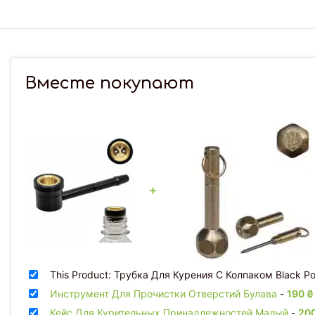
Вместе покупают
+
This Product: Трубка Для Курения С Колпаком Black P
Инструмент Для Прочистки Отверстий Булава
-
190
₴
Кейс Для Курительных Принадлежностей Малый
-
20