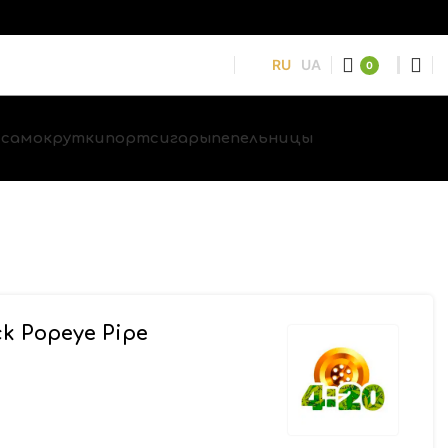
RU
UA
0
и
самокрутки
портсигары
пепельницы
k Popeye Pipe