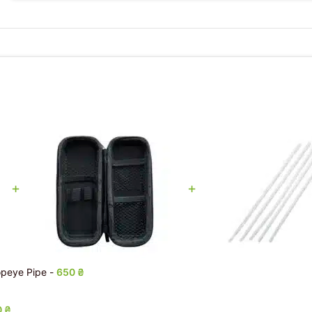
+
+
opeye Pipe
-
650
₴
0
₴