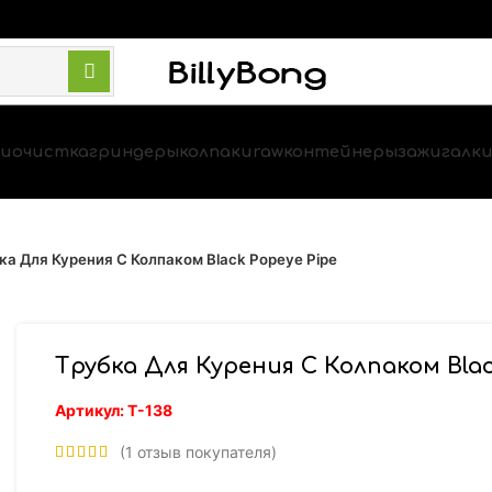
и
очистка
гриндеры
колпаки
raw
контейнеры
зажигалк
ка Для Курения С Колпаком Black Popeye Pipe
Трубка Для Курения С Колпаком Blac
Артикул:
Т-138
(
1
отзыв покупателя)