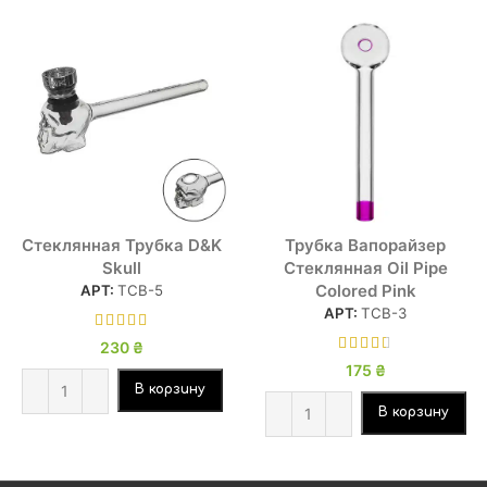
Стеклянная Трубка D&K
Трубка Вапорайзер
Skull
Стеклянная Oil Pipe
Colored Pink
АРТ:
ТСВ-5
АРТ:
ТСВ-3
230
₴
175
₴
В корзину
В корзину