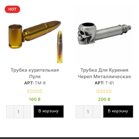
HOT
Трубка курительная
Трубка Для Курения
Пуля
Череп Металлическая
АРТ:
ТМ-8
АРТ:
Т-81
160
₴
200
₴
В корзину
В корзину