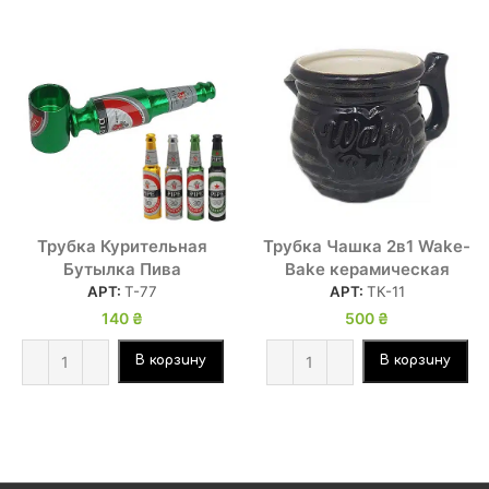
Трубка Курительная
Трубка Чашка 2в1 Wake-
Бутылка Пива
Bake керамическая
АРТ:
Т-77
АРТ:
ТК-11
140
₴
500
₴
В корзину
В корзину