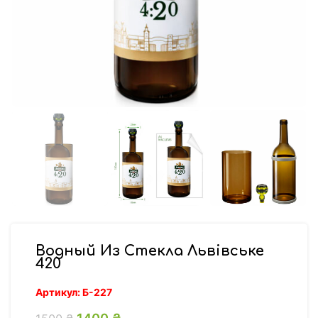
Водный Из Стекла Львівське
420
Артикул:
Б-227
Первоначальная цена составляла
1400
₴
Текущая цена: 1400 ₴.