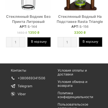
Стеклянный Водник Без
Стеклянный Водный На
Принта Литровый
Подставке Rasta Triangle
АРТ:
Б-144
АРТ:
Б-156
Первоначальная
1350
₴
Текущая
3300
₴
1450
₴
цена
цена:
составляла
1350 ₴.
В корзину
В корзину
1450 ₴.
Контакты
Условия оплаты и
доставки
+380669341506
Условия обмена и
возврата
Telegram
Политика
Viber
конфиденциальности
Пользовательское