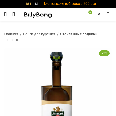
RU
UA
Минимальный заказ 200 грн
0
0
₴
Главная
Бонги для курения
Стеклянные водники
-7%