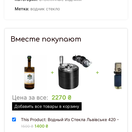
Метка:
водник стекло
Вместе покупают
+
+
Цена за все:
2270
₴
Добавить все товары в корзину
This Product: Водный Из Стекла Львівське 420
-
Первоначальная цена составляла 1500 ₴.
1400
₴
Текущая цена: 1400 ₴.
1500
₴