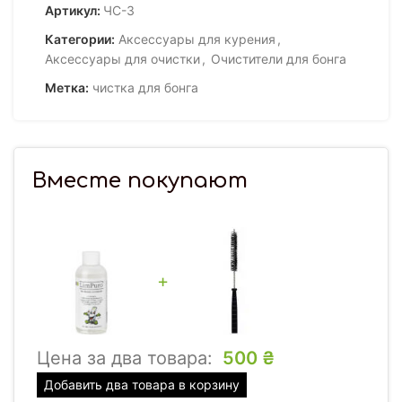
Артикул:
ЧС-3
Категории:
Аксессуары для курения
,
Аксессуары для очистки
,
Очистители для бонга
Метка:
чистка для бонга
Вместе покупают
+
Цена за два товара:
500
₴
Добавить два товара в корзину