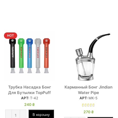
HOT
Трубка Насадка Бонг
Карманный Бонг Jindian
Для Бутылки TopPuff
Water Pipe
АРТ:
Т-42
АРТ:
МК-5
240
₴
270
₴
В корзину