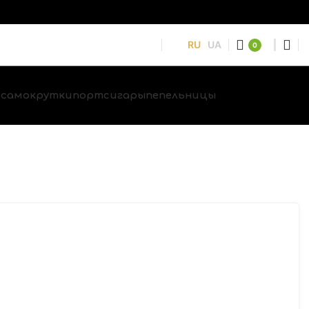
RU
UA
0
и
самокрутки
портсигары
пепельницы