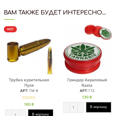
ВАМ ТАКЖЕ БУДЕТ ИНТЕРЕСНО…
HOT
Трубка курительная
Гриндер Акриловый
Пуля
Rasta
АРТ:
ТМ-8
АРТ:
Г13
130
₴
160
₴
В корзину
В корзину