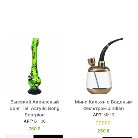
Высокий Акриловый
Мини Кальян с Водяным
Бонг Tall Acrylic Bong
Фильтром Jindian
Scorpion
АРТ:
МК-3
АРТ:
Б-106
750
₴
250
₴