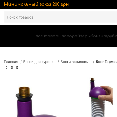
Минимальный заказ 200 грн
все товары
вапорайзеры
бонги
трубк
Главная
Бонги для курения
Бонги акриловые
Бонг Гармо