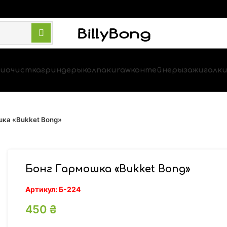
и
очистка
гриндеры
колпаки
raw
контейнеры
зажигалк
шка «Bukket Bong»
Бонг Гармошка «Bukket Bong»
Артикул:
Б-224
450
₴