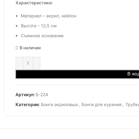
Характеристики:
Материал – акрил, нейлон
Высота – 12,5 см
Съемное основание
В наличии
В ко
Артикул:
Б-224
Категории:
Бонги акриловые
,
Бонги для курения
,
Трубк