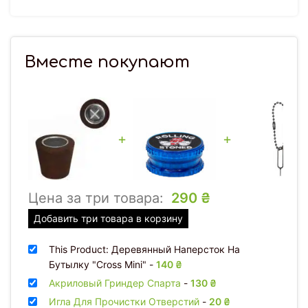
Вместе покупают
+
+
Цена за три товара:
290
₴
Добавить три товара в корзину
This Product: Деревянный Наперсток На
Бутылку "Cross Mini"
-
140
₴
Акриловый Гриндер Спарта
-
130
₴
Игла Для Прочистки Отверстий
-
20
₴