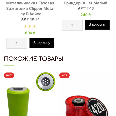
Металлическая Газовая
Гриндер Bullet Малый
Зажигалка Clipper Metal
АРТ:
Г-16
Icy В Кейсе
240
₴
АРТ:
ЗК-14
В корзину
600
₴
В корзину
ПОХОЖИЕ ТОВАРЫ
HOT
HOT