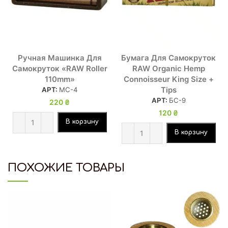
Ручная Машинка Для
Бумага Для Самокруток
Самокруток «RAW Roller
RAW Organic Hemp
110mm»
Connoisseur King Size +
Tips
АРТ:
МС-4
АРТ:
БС-9
220
₴
120
₴
В корзину
В корзину
ПОХОЖИЕ ТОВАРЫ
HOT