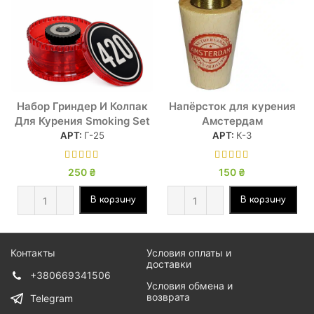
Набор Гриндер И Колпак
Напёрсток для курения
Для Курения Smoking Set
Амстердам
АРТ:
Г-25
АРТ:
К-3
250
₴
150
₴
В корзину
В корзину
Контакты
Условия оплаты и
доставки
+380669341506
Условия обмена и
возврата
Telegram