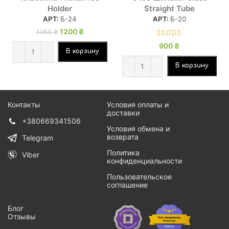
Holder
Straight Tube
АРТ:
Б-24
АРТ:
Б-20
Первоначальная
1200
₴
Текущая
1350
₴
цена
цена:
900
₴
составляла
1200 ₴.
В корзину
1350 ₴.
В корзину
Контакты
Условия оплаты и
доставки
+380669341506
Условия обмена и
возврата
Telegram
Политика
Viber
конфиденциальности
Пользовательское
соглашение
Блог
Отзывы