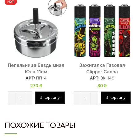
HOT
Пепельница Бездымная
Зажигалка Газовая
Юла 11см
Clipper Canna
АРТ:
ПП-4
АРТ:
ЗК-149
270
₴
80
₴
В корзину
В корзину
ПОХОЖИЕ ТОВАРЫ