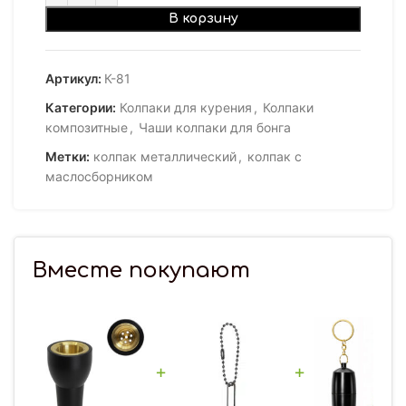
В корзину
Артикул:
К-81
Категории:
Колпаки для курения
,
Колпаки
композитные
,
Чаши колпаки для бонга
Метки:
колпак металлический
,
колпак с
маслосборником
Вместе покупают
+
+