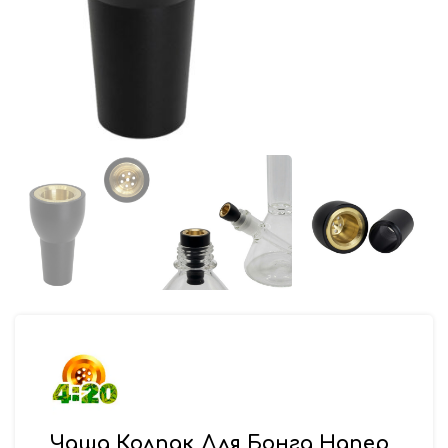
Чаша Колпак Для Бонга Напер