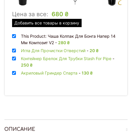
Цена за все:
680
₴
Добавить все товары в корзину
This Product: Чаша Колпак Для Бонга Напер 14
Мм Композит V2
-
280
₴
Игла Для Прочистки Отверстий
-
20
₴
Контейнер Брелок Для Трубки Stash For Pipe
-
250
₴
Акриловый Гриндер Спарта
-
130
₴
ОПИСАНИЕ