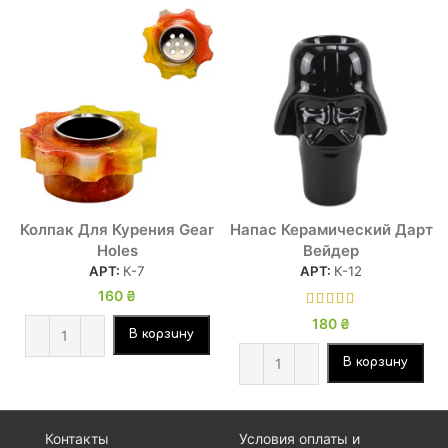
Колпак Для Курения Gear
Напас Керамический Дарт
Holes
Вейдер
АРТ:
К-7
АРТ:
К-12
160
₴
180
₴
В корзину
В корзину
Контакты
Условия оплаты и