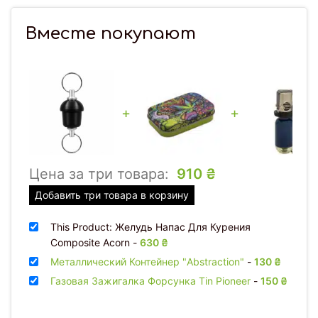
Вместе покупают
+
+
Цена за три товара:
910
₴
Добавить три товара в корзину
This Product: Желудь Напас Для Курения
Composite Acorn
-
630
₴
Металлический Контейнер "Abstraction"
-
130
₴
Газовая Зажигалка Форсунка Tin Pioneer
-
150
₴