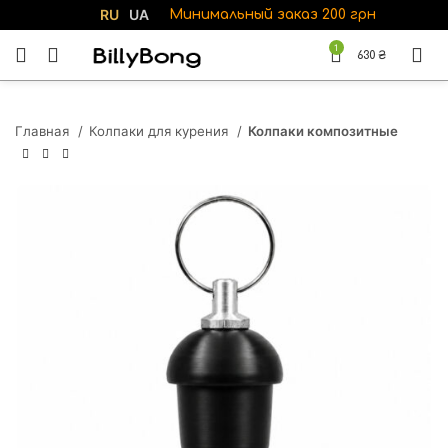
RU
UA
Минимальный заказ 200 грн
1
630
₴
Главная
Колпаки для курения
Колпаки композитные